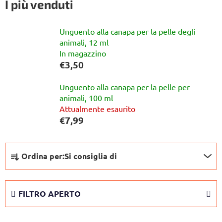
I più venduti
Unguento alla canapa per la pelle degli
animali, 12 ml
In magazzino
€3,50
Unguento alla canapa per la pelle per
animali, 100 ml
Attualmente esaurito
€7,99
O
Ordina per:
Si consiglia di
r
d
i
FILTRO APERTO
n
a