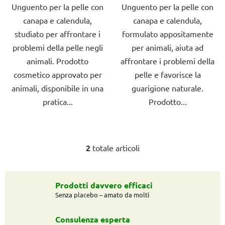
Unguento per la pelle con
Unguento per la pelle con
su
su
canapa e calendula,
canapa e calendula,
5
5
studiato per affrontare i
formulato appositamente
stelle.
stelle.
problemi della pelle negli
per animali, aiuta ad
animali. Prodotto
affrontare i problemi della
cosmetico approvato per
pelle e favorisce la
animali, disponibile in una
guarigione naturale.
pratica...
Prodotto...
2
totale articoli
C
o
n
t
Prodotti davvero efficaci
Senza placebo – amato da molti
r
o
l
Consulenza esperta