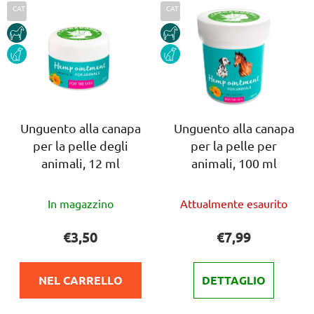
E
m
CAT
CAT
l
e
HORSE
HORSE
e
n
DOG
DOG
n
t
c
o
o
d
d
e
e
Unguento alla canapa
Unguento alla canapa
i
per la pelle degli
per la pelle per
i
p
animali, 12 ml
animali, 100 ml
p
r
r
o
La
La
o
d
In magazzino
Attualmente esaurito
valutazione
valutazione
d
o
media
media
€3,50
€7,99
o
t
del
del
t
t
prodotto
prodotto
t
i
NEL CARRELLO
DETTAGLIO
è
è
i
5,0
4,0