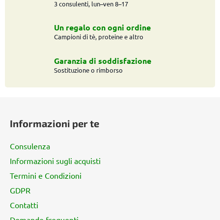
l
3 consulenti, lun–ven 8–17
i
d
Un regalo con ogni ordine
e
Campioni di tè, proteine e altro
l
l
Garanzia di soddisfazione
'
Sostituzione o rimborso
e
l
P
e
n
i
Informazioni per te
c
è
o
d
Consulenza
i
Informazioni sugli acquisti
p
Termini e Condizioni
a
g
GDPR
i
Contatti
n
Domande frequenti