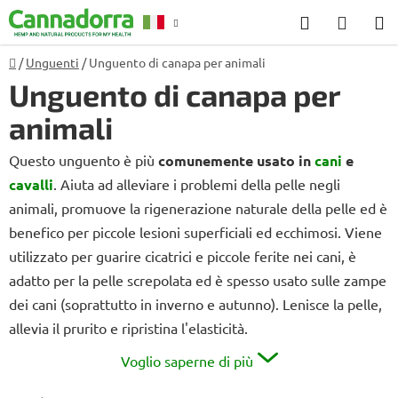
Vai
Ricerca
CARR
al
DELL
contenuto
Casa
/
Unguenti
/
Unguento di canapa per animali
Consulenza
R
SPESA
Unguento di canapa per
animali
Questo unguento è più
comunemente usato in
cani
e
cavalli
. Aiuta ad alleviare i problemi della pelle negli
animali, promuove la rigenerazione naturale della pelle ed è
benefico per piccole lesioni superficiali ed ecchimosi. Viene
utilizzato per guarire cicatrici e piccole ferite nei cani, è
adatto per la pelle screpolata ed è spesso usato sulle zampe
dei cani (soprattutto in inverno e autunno). Lenisce la pelle,
allevia il prurito e ripristina l'elasticità.
Voglio saperne di più