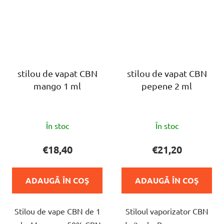
stilou de vapat CBN
stilou de vapat CBN
mango 1 ml
pepene 2 ml
Evaluarea
Evaluarea
În stoc
În stoc
medie
medie
a
a
€18,40
€21,20
produsului
produsului
este
este
ADAUGĂ ÎN COŞ
ADAUGĂ ÎN COŞ
5,0
5,0
din
din
Stilou de vape CBN de 1
Stiloul vaporizator CBN
5
5