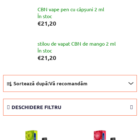
CBN vape pen cu căpșuni 2 ml
În stoc
€21,20
stilou de vapat CBN de mango 2 ml
În stoc
€21,20
S
Sortează după:
Vă recomandăm
e
l
e
DESCHIDERE FILTRU
c
t
L
a
i
r