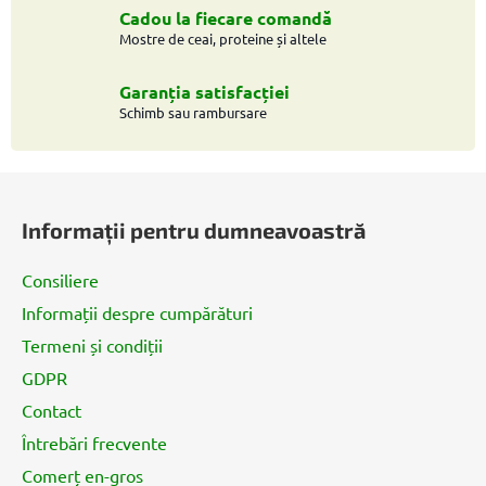
l
Cadou la fiecare comandă
i
Mostre de ceai, proteine și altele
s
t
Garanția satisfacției
ă
Schimb sau rambursare
r
i
S
l
o
u
Informații pentru dumneavoastră
r
b
s
Consiliere
o
Informații despre cumpărături
l
Termeni și condiții
GDPR
Contact
Întrebări frecvente
Comerț en-gros