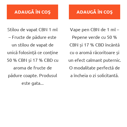
este
este
ADAUGĂ ÎN COŞ
ADAUGĂ ÎN COŞ
5,0
5,0
din
din
Stilou de vapat CBN 1 ml
Vape pen CBN de 1 ml –
5
5
– Fructe de pădure este
Pepene verde cu 50 %
stele.
stele.
un stilou de vapat de
CBN și 17 % CBD încântă
unică folosință ce conține
cu o aromă răcoritoare și
50 % CBN și 17 % CBD cu
un efect calmant puternic.
aroma de fructe de
O modalitate perfectă de
pădure coapte. Produsul
a încheia o zi solicitantă.
este gata...