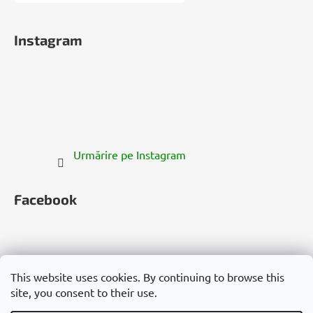
Instagram
Urmărire pe Instagram
Facebook
This website uses cookies. By continuing to browse this
site, you consent to their use.
Česko
Slovensko
Magyarország
Deutschland
France
Italia
Polska
Россия
España
România
България
Việt Nam