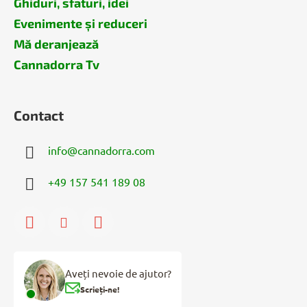
Ghiduri, sfaturi, idei
Evenimente și reduceri
Mă deranjează
Cannadorra Tv
Contact
info
@
cannadorra.com
+49 157 541 189 08
Aveți nevoie de ajutor?
Scrieți-ne!