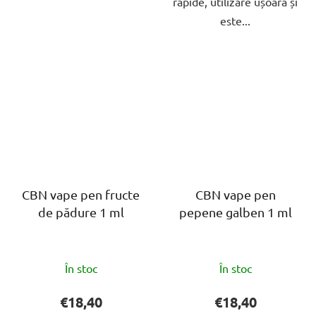
rapide, utilizare ușoară și
este...
CBN vape pen fructe
CBN vape pen
de pădure 1 ml
pepene galben 1 ml
Evaluarea
Evaluarea
În stoc
În stoc
medie
medie
a
a
€18,40
€18,40
produsului
produsului