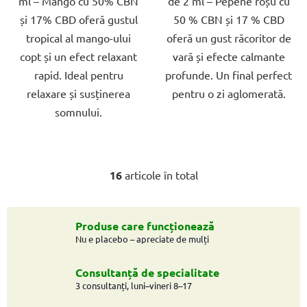
ml – Mango cu 50% CBN
de 2 ml – Pepene roșu cu
stele.
stele.
și 17% CBD oferă gustul
50 % CBN și 17 % CBD
tropical al mango-ului
oferă un gust răcoritor de
copt și un efect relaxant
vară și efecte calmante
rapid. Ideal pentru
profunde. Un final perfect
relaxare și susținerea
pentru o zi aglomerată.
somnului.
16
articole în total
C
o
n
t
Produse care funcționează
Nu e placebo – apreciate de mulți
r
o
l
Consultanță de specialitate
u
3 consultanți, luni–vineri 8–17
l