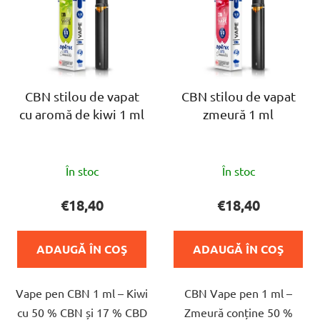
s
e
t
a
ă
p
p
r
r
o
o
CBN stilou de vapat
CBN stilou de vapat
d
cu aromă de kiwi 1 ml
zmeură 1 ml
d
u
u
s
s
u
Evaluarea
Evaluarea
e
În stoc
În stoc
l
medie
medie
u
a
a
€18,40
€18,40
i
produsului
produsului
este
este
ADAUGĂ ÎN COŞ
ADAUGĂ ÎN COŞ
5,0
5,0
din
din
Vape pen CBN 1 ml – Kiwi
CBN Vape pen 1 ml –
5
5
cu 50 % CBN și 17 % CBD
Zmeură conține 50 %
stele.
stele.