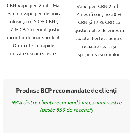
CBN Vape pen 2 ml – Măr
5
Vape pen CBN 2 ml –
5
este un vape pen de unică
stele.
Zmeură conține 50 %
stele.
folosință cu 50 % CBN și
CBN și 17 % CBD cu
17 % CBD, oferind gustul
gustul dulce de zmeură
răcoritor de măr suculent.
coaptă. Perfect pentru
Oferă efecte rapide,
relaxare seara și
utilizare ușoară și este...
sprijinirea somnului.
Produse BCP recomandate de clienți
98% dintre clienți recomandă magazinul nostru
(peste 850 de recenzii)