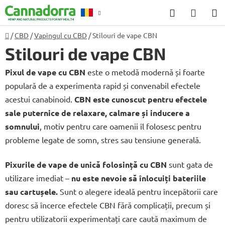
Treci
Căutare
COŞ
la
DE
conținut
Acasă
/
CBD
/
Vapingul cu CBD
/
Stilouri de vape CBN
Consiliere
R
CUMP
Stilouri de vape CBN
Pixul de vape cu CBN
este o metodă modernă și foarte
populară de a experimenta rapid și convenabil efectele
acestui canabinoid.
CBN este cunoscut pentru efectele
sale puternice de relaxare, calmare și inducere a
somnului
, motiv pentru care oamenii îl folosesc pentru
probleme legate de somn, stres sau tensiune generală.
Pixurile de vape de unică folosință cu CBN
sunt gata de
utilizare imediat –
nu este nevoie să înlocuiți bateriile
sau cartușele.
Sunt o alegere ideală pentru începătorii care
doresc să încerce efectele CBN fără complicații, precum și
pentru utilizatorii experimentați care caută maximum de