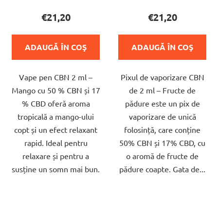
a
a
€21,20
€21,20
produsului
produsului
este
este
ADAUGĂ ÎN COŞ
ADAUGĂ ÎN COŞ
5,0
5,0
din
din
Vape pen CBN 2 ml –
Pixul de vaporizare CBN
5
5
Mango cu 50 % CBN și 17
de 2 ml – Fructe de
stele.
stele.
% CBD oferă aroma
pădure este un pix de
tropicală a mango-ului
vaporizare de unică
copt și un efect relaxant
folosință, care conține
rapid. Ideal pentru
50% CBN și 17% CBD, cu
relaxare și pentru a
o aromă de fructe de
susține un somn mai bun.
pădure coapte. Gata de...