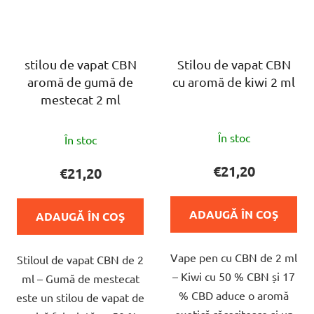
stilou de vapat CBN
Stilou de vapat CBN
aromă de gumă de
cu aromă de kiwi 2 ml
mestecat 2 ml
Evaluarea
Evaluarea
În stoc
În stoc
medie
medie
a
a
€21,20
€21,20
produsului
produsului
este
este
ADAUGĂ ÎN COŞ
ADAUGĂ ÎN COŞ
5,0
5,0
din
din
Vape pen cu CBN de 2 ml
5
Stiloul de vapat CBN de 2
5
– Kiwi cu 50 % CBN și 17
stele.
ml – Gumă de mestecat
stele.
% CBD aduce o aromă
este un stilou de vapat de
exotică răcoritoare și un