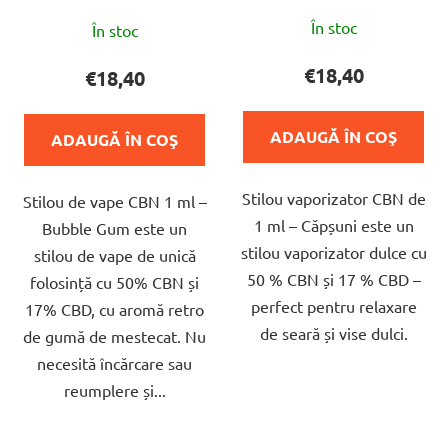
Evaluarea
Evaluarea
În stoc
În stoc
medie
medie
a
a
€18,40
€18,40
produsului
produsului
este
este
ADAUGĂ ÎN COŞ
ADAUGĂ ÎN COŞ
5,0
5,0
din
din
Stilou vaporizator CBN de
5
Stilou de vape CBN 1 ml –
5
1 ml – Căpșuni este un
stele.
Bubble Gum este un
stele.
stilou vaporizator dulce cu
stilou de vape de unică
50 % CBN și 17 % CBD –
folosință cu 50% CBN și
perfect pentru relaxare
17% CBD, cu aromă retro
de seară și vise dulci.
de gumă de mestecat. Nu
necesită încărcare sau
reumplere și...