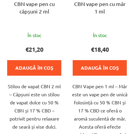
CBN vape pen cu
CBN vape pen cu măr
căpșuni 2 ml
1 ml
Evaluarea
Evaluarea
În stoc
În stoc
medie
medie
a
a
€21,20
€18,40
produsului
produsului
este
este
ADAUGĂ ÎN COŞ
ADAUGĂ ÎN COŞ
5,0
5,0
din
din
Stilou de vapat CBN 2 ml
CBN Vape pen 1 ml – Măr
5
5
– Căpșuni este un stilou
este un vape pen de unică
stele.
stele.
de vapat dulce cu 50 %
folosință cu 50 % CBN și
CBN și 17 % CBD –
17 % CBD ce oferă o
potrivit pentru relaxare
aromă suculentă de măr.
de seară și vise dulci.
Acesta oferă efecte