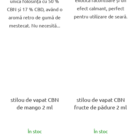
unică folosință cu 50 %
efect calmant, perfect
CBN și 17 % CBD, având o
pentru utilizare de seară.
aromă retro de gumă de
mestecat. Nu necesită...
stilou de vapat CBN
stilou de vapat CBN
de mango 2 ml
fructe de pădure 2 ml
Evaluarea
Evaluarea
În stoc
În stoc
medie
medie