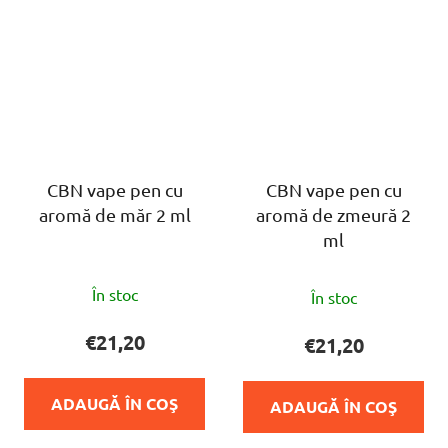
CBN vape pen cu
CBN vape pen cu
aromă de măr 2 ml
aromă de zmeură 2
ml
Evaluarea
Evaluarea
În stoc
În stoc
medie
medie
a
a
€21,20
€21,20
produsului
produsului
este
este
ADAUGĂ ÎN COŞ
ADAUGĂ ÎN COŞ
5,0
5,0
din
din