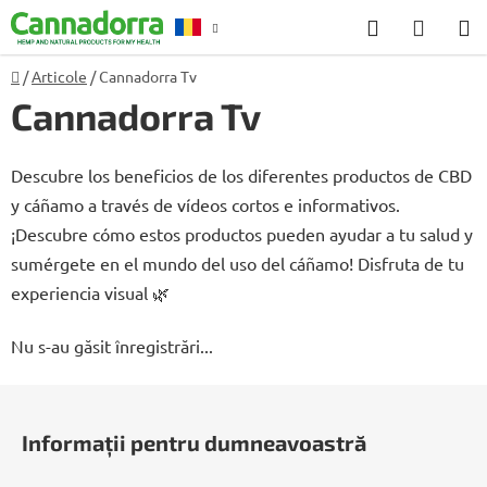
Treci
Căutare
COŞ
la
DE
conținut
Acasă
/
Articole
/
Cannadorra Tv
Consiliere
R
CUMP
Cannadorra Tv
Descubre los beneficios de los diferentes productos de CBD
y cáñamo a través de vídeos cortos e informativos.
¡Descubre cómo estos productos pueden ayudar a tu salud y
sumérgete en el mundo del uso del cáñamo! Disfruta de tu
experiencia visual 🌿
Nu s-au găsit înregistrări...
S
u
Informații pentru dumneavoastră
b
s