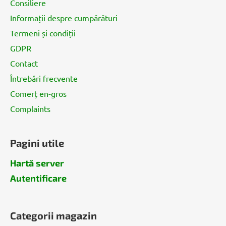
Consiliere
o
Informații despre cumpărături
l
Termeni și condiții
GDPR
Contact
Întrebări frecvente
Comerț en-gros
Complaints
Pagini utile
Hartă server
Autentificare
Categorii magazin