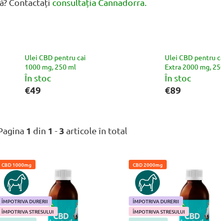
ă? Contactați
consultația Cannadorra.
Ulei CBD pentru cai
Ulei CBD pentru c
1000 mg, 250 ml
Extra 2000 mg, 25
În stoc
În stoc
€49
€89
1
1
3
Pagina
din
-
articole în total
CBD 1000mg
CBD 2000mg
L
HORSE
HORSE
i
s
ÎMPOTRIVA DURERII
ÎMPOTRIVA DURERII
t
ÎMPOTRIVA STRESULUI
ÎMPOTRIVA STRESULUI