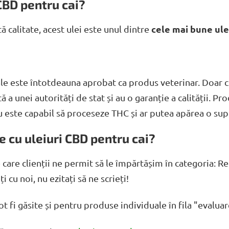
CBD pentru cai?
cele mai bune ule
ă calitate, acest ulei este unul dintre
e este întotdeauna aprobat ca produs veterinar. Doar cu 
a unei autorități de stat și au o garanție a calității. P
u este capabil să proceseze THC și ar putea apărea o su
e cu uleiuri CBD pentru cai?
care clienții ne permit să le împărtășim în categoria: Re
 cu noi, nu ezitați să ne scrieți!
t fi găsite și pentru produse individuale în fila "evaluar