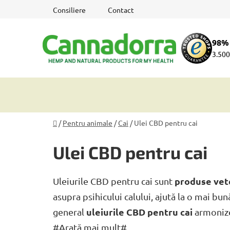
Treci
Consiliere
Contact
la
conținut
98% 
3.500
Acasă
/
Pentru animale
/
Cai
/
Ulei CBD pentru cai
Ulei CBD pentru cai
produse vet
Uleiurile CBD pentru cai sunt
asupra psihicului calului, ajută la o mai bu
uleiurile CBD pentru cai
general
armonize
#Arată mai mult#