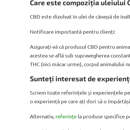
Care este compoziția uleiului 
CBD este dizolvat în ulei de cânepă de înalt
Notificare importantă pentru clienți:
Asigurați-vă că produsul CBD pentru animal
acestea se află sub supravegherea constantă 
THC (nici măcar urme), corpul animalului n
Sunteți interesat de experienț
Scriem toate referințele și experiențele pe 
o experiență pe care ați dori să o împărtășiți
Alternativ,
referințe
la produse specifice po