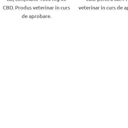
CBD. Produs veterinar în curs
veterinar în curs de 
de aprobare.
C
o
n
t
r
o
l
u
l
l
i
s
t
ă