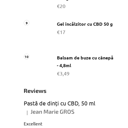
€20
Gel încălzitor cu CBD 50 g
€17
Balsam de buze cu cânepă
- 4,8ml
€3,49
Reviews
Pastă de dinți cu CBD, 50 ml
Jean Marie GROS
|
Ratingul produsului este 5 din 5 stele.
Excellent