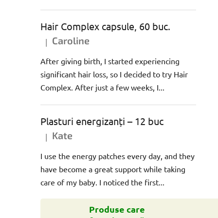
Hair Complex capsule, 60 buc.
Caroline
|
Ratingul produsului este 5 din 5 stele.
After giving birth, I started experiencing
significant hair loss, so I decided to try Hair
Complex. After just a few weeks, I...
Plasturi energizanți – 12 buc
Kate
|
Ratingul produsului este 5 din 5 stele.
I use the energy patches every day, and they
have become a great support while taking
care of my baby. I noticed the first...
Produse care