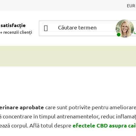
EUR
satisfacție
A
+ recenzii clienți
erinare aprobate
care sunt potrivite pentru ameliorarea 
nă concentrare în timpul antrenamentelor, reduc inflamați
efectele CBD asupra cai
ază corpul. Află totul despre