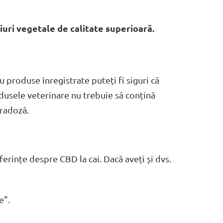
iuri vegetale de calitate superioară.
produse înregistrate puteți fi siguri că
rodusele veterinare nu trebuie să conțină
pradoză.
ferințe despre CBD la cai. Dacă aveți și dvs.
e".