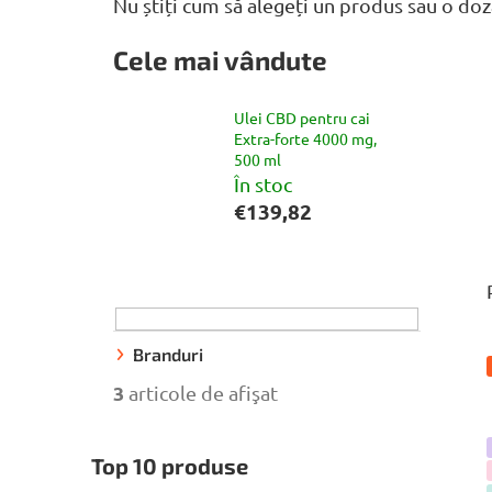
Nu știți cum să alegeți un produs sau o doz
Cele mai vândute
Ulei CBD pentru cai
Extra-forte 4000 mg,
500 ml
În stoc
€139,82
B
a
r
ă
Branduri
l
3
articole de afişat
a
t
Top 10 produse
e