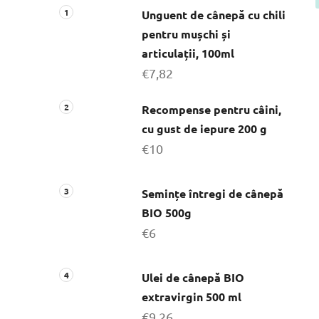
r
Unguent de cânepă cu chili
a
pentru mușchi și
l
articulații, 100ml
ă
€7,82
Recompense pentru câini,
cu gust de iepure 200 g
€10
Semințe întregi de cânepă
BIO 500g
€6
Ulei de cânepă BIO
extravirgin 500 ml
€9,26