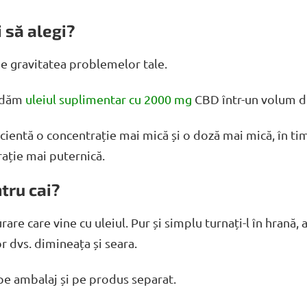
i să alegi?
de gravitatea problemelor tale.
andăm
uleiul suplimentar cu 2000 mg
CBD într-un volum d
icientă o concentrație mai mică și o doză mai mică, în t
ație mai puternică.
tru cai?
re care vine cu uleiul. Pur și simplu turnați-l în hrană, 
lor dvs. dimineața și seara.
pe ambalaj și pe produs separat.