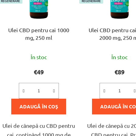
ă
REGENERARE
REGENERARE
p
r
o
Ulei CBD pentru cai 1000
Ulei CBD pentru cai
d
mg, 250 ml
2000 mg, 250 
u
s
Evaluarea
Evalua
e
În stoc
În stoc
medie
medie
a
a
€49
€89
produsului
produs
este
este
5,0
5,0
ADAUGĂ ÎN COŞ
din
ADAUGĂ ÎN CO
din
5
5
stele.
stele.
Ulei de cânepă cu CBD pentru
Ulei de cânepă cu 
cai, conținând 1000 mg de
CBD pentru cai. P