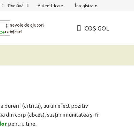
Autentificare
Înregistrare
Română
veți nevoie de ajutor?
COŞ GOL
Scrieți-ne!
COŞ
DE
CUMPĂRĂTURI
durerii (artrită), au un efect pozitiv
a din corp (abces), susțin imunitatea și în
lor
pentru tine.