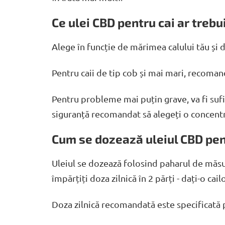
Ce ulei CBD pentru cai ar trebu
Alege în funcție de mărimea calului tău și 
Pentru caii de tip cob și mai mari, recom
Pentru probleme mai puțin grave, va fi suf
siguranță recomandat să alegeți o concentr
Cum se dozează uleiul CBD pen
Uleiul se dozează folosind paharul de măsura
împărțiți doza zilnică în 2 părți - dați-o cai
Doza zilnică recomandată este specificată 