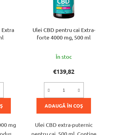
e
a
p
r
 Extra
Ulei CBD pentru cai Extra-
o
ml
forte 4000 mg, 500 ml
d
u
rea
Evaluarea
s
În stoc
medie
u
a
€139,82
l
ului
produsului
u
este
i
5,0
Ş
ADAUGĂ ÎN COŞ
din
5
stele.
2000 mg
Ulei CBD extra-puternic
rodus
pentru cai, 500 ml. Conține