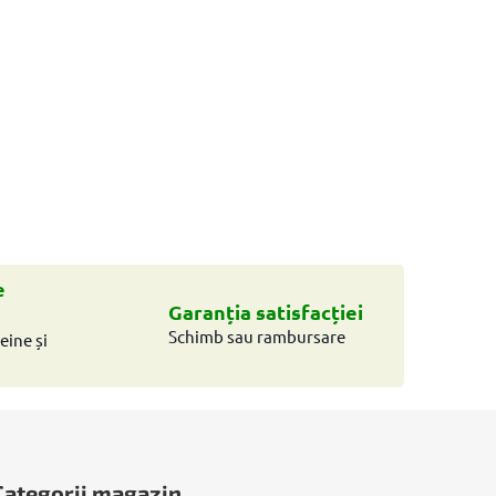
e
Garanția satisfacției
Schimb sau rambursare
eine și
Categorii magazin