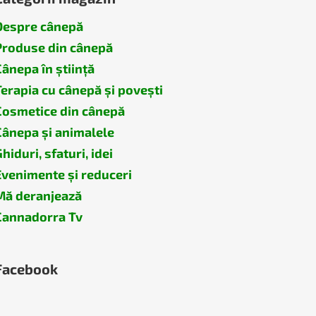
Despre cânepă
Produse din cânepă
Cânepa în știință
Terapia cu cânepă și povești
Cosmetice din cânepă
Cânepa și animalele
hiduri, sfaturi, idei
Evenimente și reduceri
Mă deranjează
Cannadorra Tv
Facebook