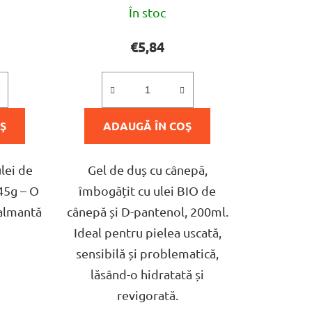
rea
Evaluarea
s
În stoc
medie
u
a
€5,84
l
ului
produsului
u
este
i
5,0
Ş
ADAUGĂ ÎN COŞ
din
5
stele.
lei de
Gel de duș cu cânepă,
45g – O
îmbogățit cu ulei BIO de
calmantă
cânepă și D-pantenol, 200ml.
Ideal pentru pielea uscată,
sensibilă și problematică,
lăsând-o hidratată și
revigorată.