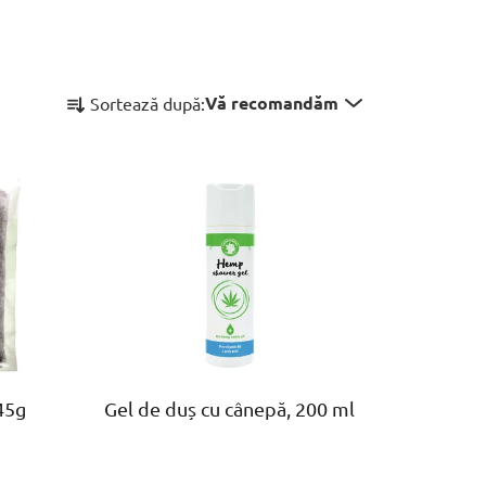
S
Vă recomandăm
Sortează după:
e
l
e
c
t
a
r
e
a
p
r
45g
Gel de duș cu cânepă, 200 ml
o
d
u