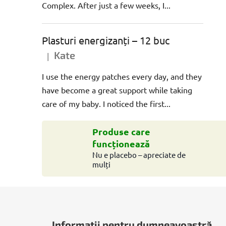
Complex. After just a few weeks, I...
Plasturi energizanți – 12 buc
Kate
|
Ratingul produsului este 5 din 5 stele.
I use the energy patches every day, and they
have become a great support while taking
care of my baby. I noticed the first...
Produse care
funcționează
Nu e placebo – apreciate de
mulți
S
u
Informații pentru dumneavoastră