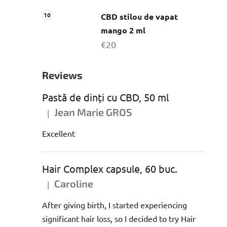
CBD stilou de vapat
mango 2 ml
€20
Reviews
Pastă de dinți cu CBD, 50 ml
Jean Marie GROS
|
Ratingul produsului este 5 din 5 stele.
Excellent
Hair Complex capsule, 60 buc.
Caroline
|
Ratingul produsului este 5 din 5 stele.
After giving birth, I started experiencing
significant hair loss, so I decided to try Hair