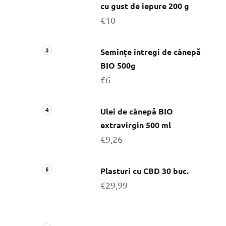
cu gust de iepure 200 g
€10
Semințe întregi de cânepă
BIO 500g
€6
Ulei de cânepă BIO
extravirgin 500 ml
€9,26
Plasturi cu CBD 30 buc.
€29,99