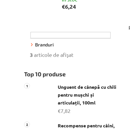
€6,24
B
a
r
ă
Branduri
l
3
articole de afişat
a
t
Top 10 produse
e
r
Unguent de cânepă cu chili
a
pentru mușchi și
l
articulații, 100ml
ă
€7,82
Recompense pentru câini,