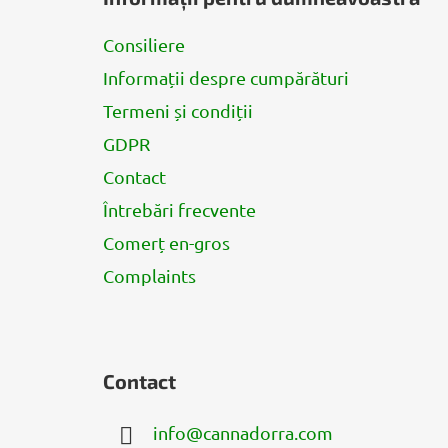
b
s
Consiliere
o
Informații despre cumpărături
l
Termeni și condiții
GDPR
Contact
Întrebări frecvente
Comerț en-gros
Complaints
Contact
info
@
cannadorra.com