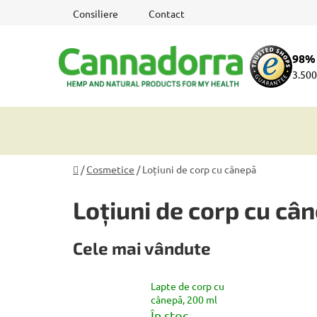
Treci
Consiliere
Contact
la
conținut
98% 
3.500
Acasă
/
Cosmetice
/
Loțiuni de corp cu cânepă
Loțiuni de corp cu câ
Cele mai vândute
Lapte de corp cu
cânepă, 200 ml
În stoc