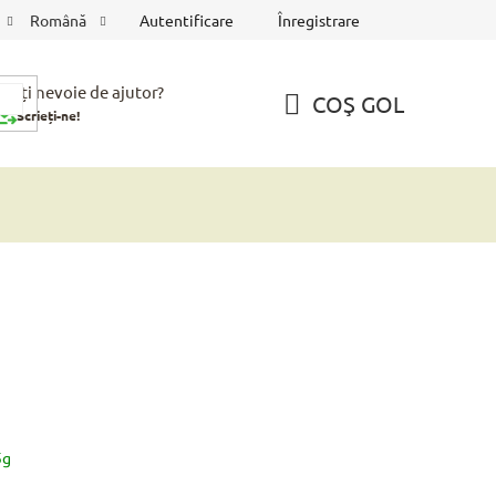
Autentificare
Înregistrare
Română
veți nevoie de ajutor?
COŞ GOL
Scrieți-ne!
COŞ
DE
CUMPĂRĂTURI
5g