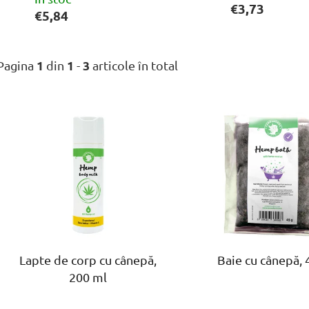
€3,73
€5,84
1
1
3
Pagina
din
-
articole în total
L
i
s
t
ă
p
r
o
Lapte de corp cu cânepă,
Baie cu cânepă, 
d
200 ml
u
s