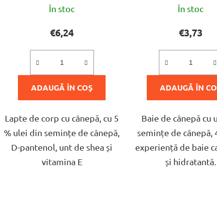
Evaluarea
Evalua
e
În stoc
În stoc
medie
medie
a
a
€6,24
€3,73
produsului
produs
este
este
5,0
5,0
ADAUGĂ ÎN COŞ
din
ADAUGĂ ÎN CO
din
5
5
stele.
stele.
Lapte de corp cu cânepă, cu 5
Baie de cânepă cu u
% ulei din semințe de cânepă,
semințe de cânepă, 
D-pantenol, unt de shea și
experiență de baie 
vitamina E
și hidratantă.