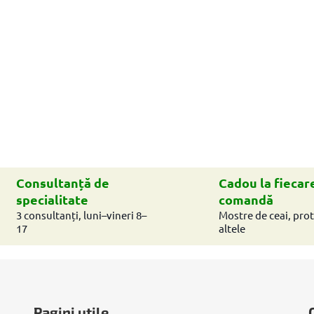
Consultanță de
Cadou la fiecar
specialitate
comandă
3 consultanți, luni–vineri 8–
Mostre de ceai, prot
17
altele
Pagini utile