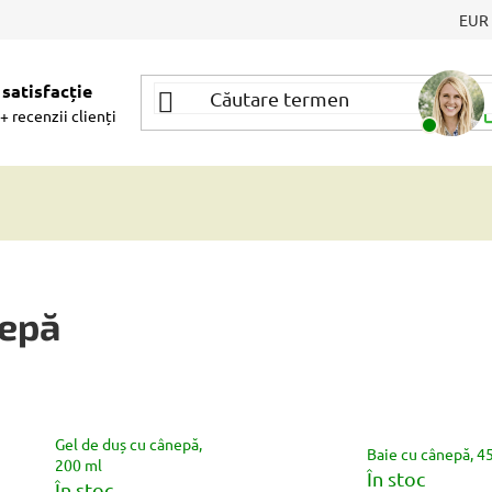
EUR
satisfacție
A
+ recenzii clienți
nepă
Gel de duș cu cânepă,
Baie cu cânepă, 4
200 ml
În stoc
În stoc