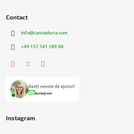
Contact
info
@
cannadorra.com
+49 157 541 189 08
Aveți nevoie de ajutor?
Scrieți-ne!
Instagram