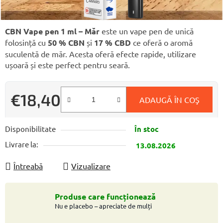
CBN Vape pen 1 ml – Măr
este un vape pen de unică
folosință cu
50 % CBN
și
17 % CBD
ce oferă o aromă
suculentă de măr. Acesta oferă efecte rapide, utilizare
ușoară și este perfect pentru seară.
€18,40
ADAUGĂ ÎN COŞ
Evaluare preţ:
Disponibilitate
În stoc
Livrare la:
13.08.2026
Întreabă
Vizualizare
Produse care funcționează
Nu e placebo – apreciate de mulți