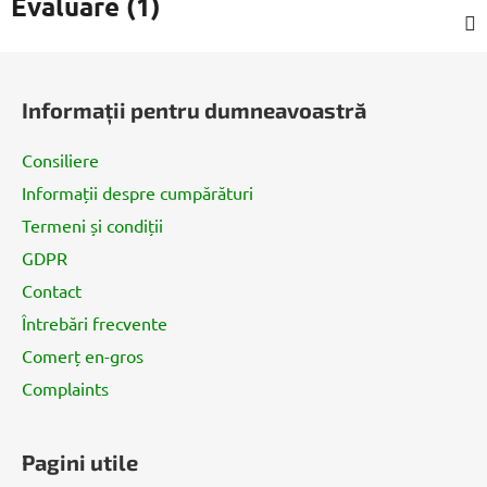
Evaluare (1)
S
u
Informații pentru dumneavoastră
b
s
Consiliere
o
Informații despre cumpărături
l
Termeni și condiții
GDPR
Contact
Întrebări frecvente
Comerț en-gros
Complaints
Pagini utile