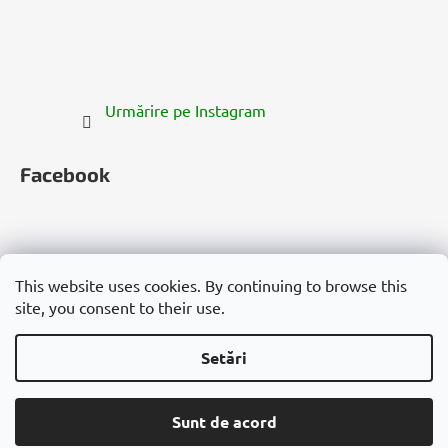
Urmărire pe Instagram
Facebook
This website uses cookies. By continuing to browse this
site, you consent to their use.
Česko
Slovensko
Magyarország
Deutschland
France
Italia
Polska
Россия
España
România
България
Việt Nam
Setări
Creat de Shoptet
€18,40
Sunt de acord
ADAUGĂ ÎN COȘ
Drepturi de autor 2026
Cannadorra.com
. Toate