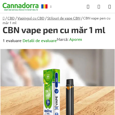
Treci
Căutare
COŞ
la
DE
conținut
Acasă
/
CBD
/
Vapingul cu CBD
/
Stilouri de vape CBN
/
CBN vape pen cu
Consiliere
R
măr 1 ml
CUMP
CBN vape pen cu măr 1 ml
Marcă:
Aporex
Evaluarea
1 evaluare
Detalii de evaluare
medie
a
produsului
este
5,0
din
5
stele.