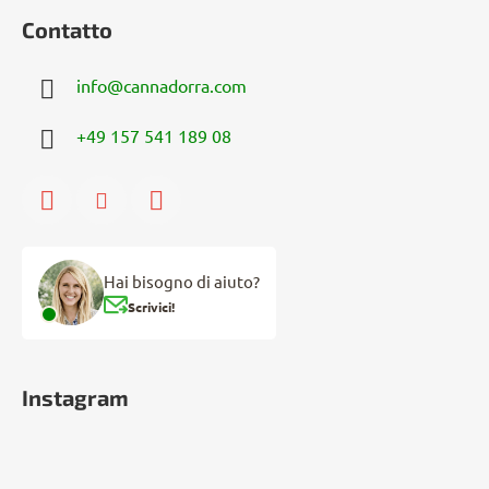
Contatto
info
@
cannadorra.com
+49 157 541 189 08
Hai bisogno di aiuto?
Scrivici!
Instagram