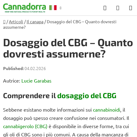
Vai
Ricerca
CARR
al
DELL
contenuto
Casa
/
Articoli
/
Il canapa
/
Dosaggio del CBG – Quanto dovresti
Consulenza
R
assumerne?
SPESA
Dosaggio del CBG – Quanto
dovresti assumerne?
04.02.2026
Autrice:
Lucie Garabas
Comprendere il
dosaggio del CBG
Sebbene esistano molte informazioni sui
cannabinoidi
, il
dosaggio può spesso creare confusione nei consumatori. Il
cannabigerolo (CBG)
è disponibile in diverse forme, tra cui
gli oli di CBG sono i più comuni. A causa della mancanza di