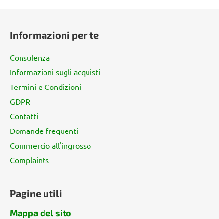
P
i
Informazioni per te
è
d
Consulenza
i
Informazioni sugli acquisti
p
Termini e Condizioni
a
g
GDPR
i
Contatti
n
Domande frequenti
a
Commercio all'ingrosso
Complaints
Pagine utili
Mappa del sito