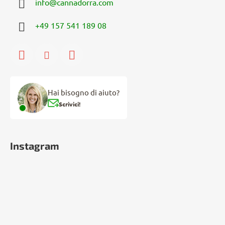
info
@
cannadorra.com
+49 157 541 189 08
Hai bisogno di aiuto?
Scrivici!
Instagram