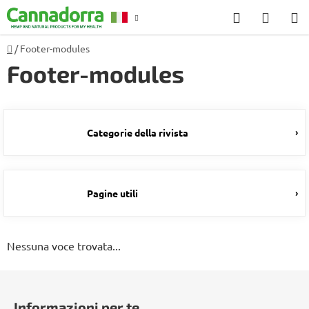
Vai
Ricerca
CARR
al
DELL
contenuto
Casa
/
Footer-modules
Consulenza
R
SPESA
Footer-modules
Categorie della rivista
Pagine utili
Nessuna voce trovata...
P
i
Informazioni per te