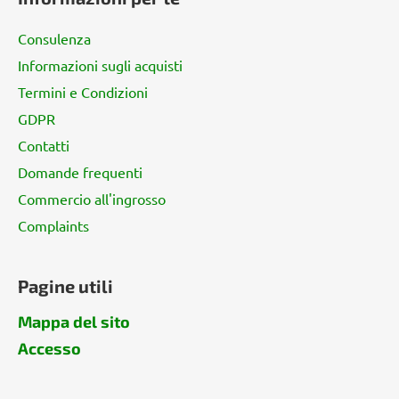
è
d
Consulenza
i
Informazioni sugli acquisti
p
Termini e Condizioni
a
g
GDPR
i
Contatti
n
Domande frequenti
a
Commercio all'ingrosso
Complaints
Pagine utili
Mappa del sito
Accesso