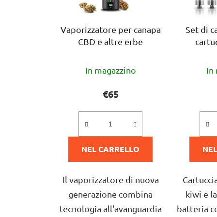
Vaporizzatore per canapa
Set di c
CBD e altre erbe
cartu
La
In magazzino
In
valutazione
media
€65
del
prodotto
è
NEL CARRELLO
5,0
NEL
su
5
Il vaporizzatore di nuova
Cartucci
stelle.
generazione combina
kiwi e 
tecnologia all'avanguardia
batteria c