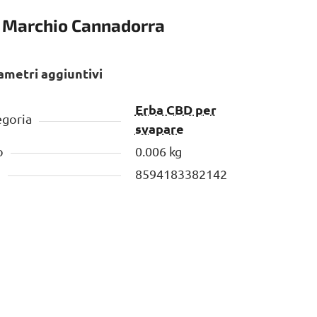
Marchio
Cannadorra
ametri aggiuntivi
Erba CBD per
egoria
svapare
o
0.006 kg
N
8594183382142