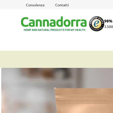
Vai
Consulenza
Contatti
al
contenuto
98% 
3.500