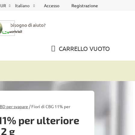
Accesso
Registrazione
EUR
Italiano
Hai bisogno di aiuto?
Scrivici!
CARRELLO VUOTO
CARRELLO
DELLA
SPESA
BD per svapare
/
Fiori di CBG 11% per
 11% per ulteriore
 2 g