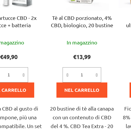
artucce CBD - 2x
Tè al CBD porzionato, 4%
cce + batteria
CBD, biologico, 20 bustine
ul
La
La
 magazzino
In magazzino
valutazione
valutazione
media
media
€49,90
€13,99
del
del
prodotto
prodotto
è
è
 CARRELLO
5,0
NEL CARRELLO
5,0
su
su
5
5
a CBD al gusto di
20 bustine di tè alla canapa
Fi
stelle.
stelle.
lampone, più una
con un contenuto di CBD
8% 
ompatibile. Un set
del 4 %. CBD Tea Extra - 20
la