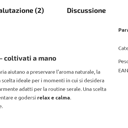
alutazione (2)
Discussione
Par
Cat
– coltivati a mano
Pes
EA
aria aiutano a preservare l'aroma naturale, la
a scelta ideale per i momenti in cui si desidera
armente adatti per la routine serale. Una scelta
relax e calma
lentare e godersi
.
e.