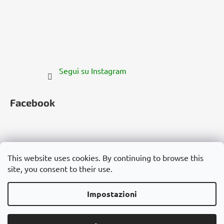
Segui su Instagram
Facebook
This website uses cookies. By continuing to browse this
site, you consent to their use.
Česko
Slovensko
Magyarország
Deutschland
France
Italia
Polska
Россия
España
România
България
Việt Nam
Impostazioni
Creato da Shoptet