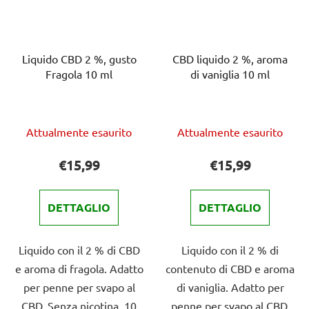
Liquido CBD 2 %, gusto
CBD liquido 2 %, aroma
Fragola 10 ml
di vaniglia 10 ml
La
La
Attualmente esaurito
Attualmente esaurito
valutazione
valutazione
media
media
€15,99
€15,99
del
del
prodotto
prodotto
DETTAGLIO
DETTAGLIO
è
è
4,0
4,0
Liquido con il 2 % di CBD
Liquido con il 2 % di
su
su
e aroma di fragola. Adatto
contenuto di CBD e aroma
5
5
per penne per svapo al
di vaniglia. Adatto per
stelle.
stelle.
CBD. Senza nicotina, 10
penne per svapo al CBD.