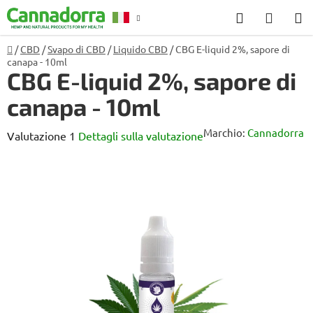
Vai
Ricerca
CARR
al
DELL
contenuto
Casa
/
CBD
/
Svapo di CBD
/
Liquido CBD
/
CBG E-liquid 2%, sapore di
Consulenza
R
canapa - 10ml
SPESA
CBG E-liquid 2%, sapore di
canapa - 10ml
Marchio:
Cannadorra
La
Valutazione 1
Dettagli sulla valutazione
valutazione
media
del
prodotto
è
4,0
su
5
stelle.