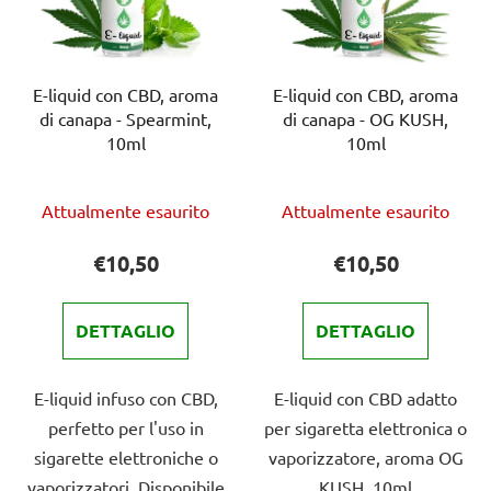
E-liquid con CBD, aroma
E-liquid con CBD, aroma
di canapa - Spearmint,
di canapa - OG KUSH,
10ml
10ml
La
La
Attualmente esaurito
Attualmente esaurito
valutazione
valutazione
media
media
€10,50
€10,50
del
del
prodotto
prodotto
DETTAGLIO
DETTAGLIO
è
è
4,0
4,0
E-liquid infuso con CBD,
E-liquid con CBD adatto
su
su
perfetto per l'uso in
per sigaretta elettronica o
5
5
sigarette elettroniche o
vaporizzatore, aroma OG
stelle.
stelle.
vaporizzatori. Disponibile
KUSH, 10ml