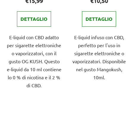
€15,99
€10,50
del
prodotto
DETTAGLIO
DETTAGLIO
è
4,0
E-liquid con CBD adatto
E-liquid infuso con CBD,
su
per sigarette elettroniche
perfetto per l'uso in
5
o vaporizzatori, con il
sigarette elettroniche o
stelle.
gusto OG KUSH. Questo
vaporizzatori. Disponibile
e-liquid da 10 ml contiene
nel gusto Mangokush,
lo 0 % di nicotina e il 2 %
10ml.
di CBD.