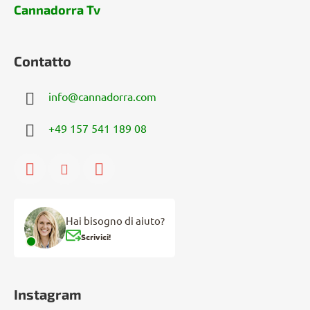
Cannadorra Tv
Contatto
info
@
cannadorra.com
+49 157 541 189 08
Hai bisogno di aiuto?
Scrivici!
Instagram