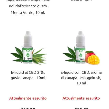
nel rinfrescante gusto
Menta Verde, 10ml.
E-liquid al CBD 2 %,
E-liquid con CBD, aroma
gusto canapa - 10ml
di canapa - Mangokush,
10 ml
La
Attualmente esaurito
Attualmente esaurito
valutazione
media