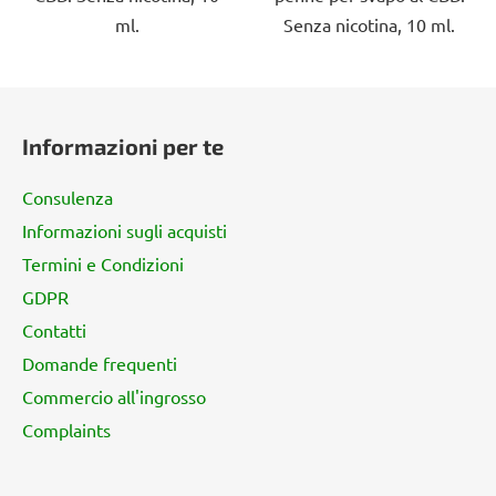
ml.
Senza nicotina, 10 ml.
P
i
Informazioni per te
è
d
Consulenza
i
Informazioni sugli acquisti
p
Termini e Condizioni
a
g
GDPR
i
Contatti
n
Domande frequenti
a
Commercio all'ingrosso
Complaints