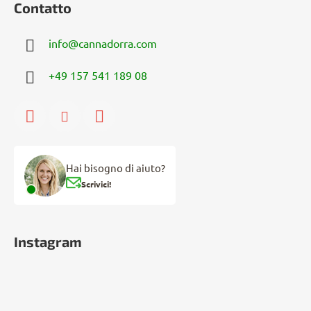
Contatto
info
@
cannadorra.com
+49 157 541 189 08
Hai bisogno di aiuto?
Scrivici!
Instagram