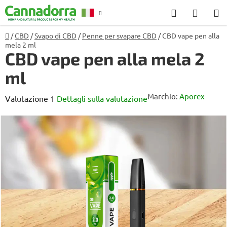
Vai
Ricerca
CARR
al
DELL
contenuto
Casa
/
CBD
/
Svapo di CBD
/
Penne per svapare CBD
/
CBD vape pen alla
Consulenza
R
mela 2 ml
SPESA
CBD vape pen alla mela 2
ml
Marchio:
Aporex
La
Valutazione 1
Dettagli sulla valutazione
valutazione
media
del
prodotto
è
5,0
su
5
stelle.