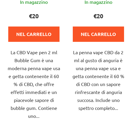
In magazzino
In magazzino
valutazione
valutazione
media
media
€20
€20
del
del
prodotto
prodotto
NEL CARRELLO
NEL CARRELLO
è
è
5,0
5,0
La CBD Vape pen 2 ml
La penna vape CBD da 2
su
su
Bubble Gum è una
ml al gusto di anguria è
5
5
moderna penna vape usa
una penna vape usa e
stelle.
stelle.
e getta contenente il 60
getta contenente il 60 %
% di CBD, che offre
di CBD con un sapore
effetti immediati e un
rinfrescante di anguria
piacevole sapore di
succosa. Include uno
bubble gum. Contiene
spettro completo...
uno...