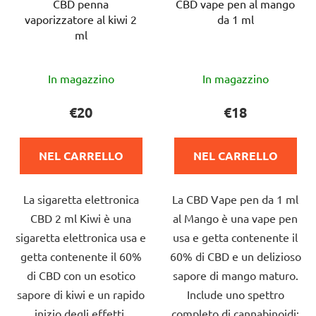
CBD penna
CBD vape pen al mango
vaporizzatore al kiwi 2
da 1 ml
ml
La
La
In magazzino
In magazzino
valutazione
valutazione
media
media
€20
€18
del
del
prodotto
prodotto
NEL CARRELLO
NEL CARRELLO
è
è
5,0
5,0
La sigaretta elettronica
La CBD Vape pen da 1 ml
su
su
CBD 2 ml Kiwi è una
al Mango è una vape pen
5
5
sigaretta elettronica usa e
usa e getta contenente il
stelle.
stelle.
getta contenente il 60%
60% di CBD e un delizioso
di CBD con un esotico
sapore di mango maturo.
sapore di kiwi e un rapido
Include uno spettro
inizio degli effetti.
completo di cannabinoidi: