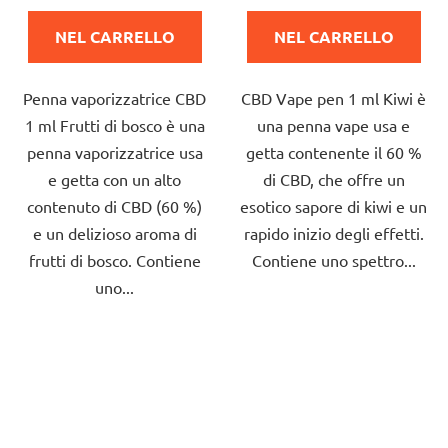
prodotto
prodotto
NEL CARRELLO
NEL CARRELLO
è
è
5,0
5,0
Penna vaporizzatrice CBD
CBD Vape pen 1 ml Kiwi è
su
su
1 ml Frutti di bosco è una
una penna vape usa e
5
5
penna vaporizzatrice usa
getta contenente il 60 %
stelle.
stelle.
e getta con un alto
di CBD, che offre un
contenuto di CBD (60 %)
esotico sapore di kiwi e un
e un delizioso aroma di
rapido inizio degli effetti.
frutti di bosco. Contiene
Contiene uno spettro...
uno...