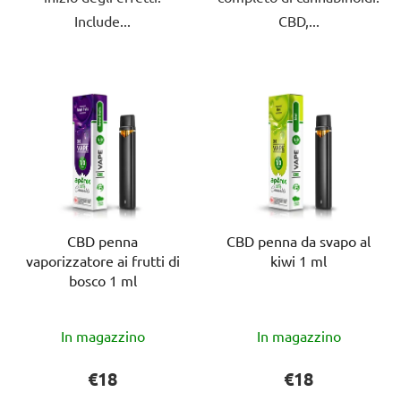
Include...
CBD,...
CBD penna
CBD penna da svapo al
vaporizzatore ai frutti di
kiwi 1 ml
bosco 1 ml
La
La
In magazzino
In magazzino
valutazione
valutazione
media
media
€18
€18
del
del