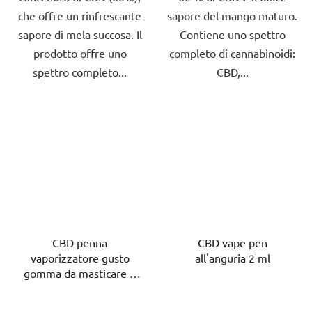
che offre un rinfrescante
sapore del mango maturo.
sapore di mela succosa. Il
Contiene uno spettro
prodotto offre uno
completo di cannabinoidi:
spettro completo...
CBD,...
CBD penna
CBD vape pen
vaporizzatore gusto
all'anguria 2 ml
gomma da masticare 2
ml
La
La