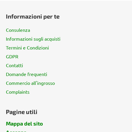
P
i
Informazioni per te
è
d
Consulenza
i
Informazioni sugli acquisti
p
Termini e Condizioni
a
g
GDPR
i
Contatti
n
Domande frequenti
a
Commercio all'ingrosso
Complaints
Pagine utili
Mappa del sito