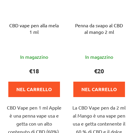
CBD vape pen alla mela
Penna da svapo al CBD
1 ml
al mango 2 ml
La
La
In magazzino
In magazzino
valutazione
valutazione
media
media
€18
€20
del
del
prodotto
prodotto
NEL CARRELLO
NEL CARRELLO
è
è
4,0
5,0
CBD Vape pen 1 ml Apple
La CBD Vape pen da 2 ml
su
su
è una penna vape usa e
al Mango è una vape pen
5
5
getta con un alto
usa e getta contenente il
stelle.
stelle.
contenuto di CBD (60%),
60 % di CBD e il dolce