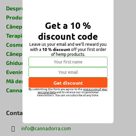
Despre cânepă
Produse din cânepă
Get a 10 %
Cânepa în știință
discount code
Terapia cu cânepă și povești
Cosmetice din cânepă
Leave us your email and we'll reward you
10 % discount
with a
off your first order
Cânepa și animalele
of hemp products.
Ghiduri, sfaturi, idei
Evenimente și reduceri
Mă deranjează
Get discount
Cannadorra Tv
By submitting the form you agree to the
processing of your
personal data
and to receive our inspirational
newsletters. You can unsubscribe at any time.
Contact
info
@
cannadorra.com