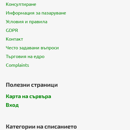
е
л
Консултиране
и
р
н
Информация за пазаруване
и
и
т
Условия и правила
е
л
е
GDPR
е
Контакт
м
е
Често задавани въпроси
н
Търговия на едро
т
Complaints
и
з
а
Полезни страници
и
з
Карта на сървъра
б
р
Вход
о
я
в
Категории на списанието