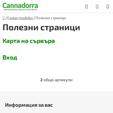
Преминаване
Търсене
КОЛИ
към
ЗА
съдържанието
Начало
/
Footer-modules
/
Полезни страници
Консултация
ПАЗА
Полезни страници
С
Карта на сървъра
п
и
Вход
с
ъ
к
н
2
общо артикули
К
а
о
с
н
Ф
т
т
у
р
Информация за вас
а
т
о
т