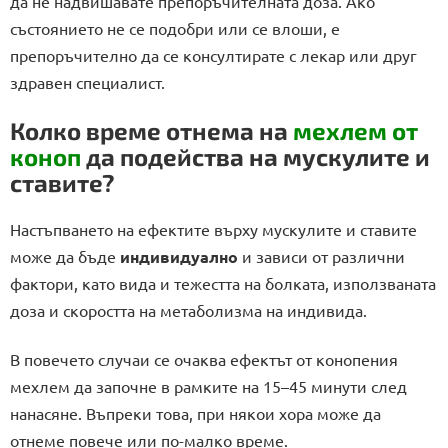
да не надвишавате препоръчителната доза. Ако
състоянието не се подобри или се влоши, е
препоръчително да се консултирате с лекар или друг
здравен специалист.
Колко време отнема на
мехлем от
коноп
да подейства на мускулите и
ставите?
Настъпването на ефектите върху мускулите и ставите
може да бъде
индивидуално
и зависи от различни
фактори, като вида и тежестта на болката, използваната
доза и скоростта на метаболизма на индивида.
В повечето случаи се очаква ефектът от конопения
мехлем да започне в рамките на 15–45 минути след
нанасяне. Въпреки това, при някои хора може да
отнеме повече или по-малко време.