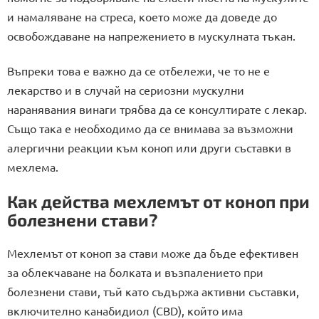
б
и намаляване на стреса, което може да доведе до
р
освобождаване на напрежението в мускулната тъкан.
о
я
Въпреки това е важно да се отбележи, че то не е
в
а
лекарство и в случай на сериозни мускулни
н
наранявания винаги трябва да се консултирате с лекар.
е
Също така е необходимо да се внимава за възможни
алергични реакции към коноп или други съставки в
мехлема.
Как действа мехлемът от коноп при
болезнени стави?
Мехлемът от коноп за стави може да бъде ефективен
за облекчаване на болката и възпалението при
болезнени стави, тъй като съдържа активни съставки,
включително канабидиол (CBD), който има