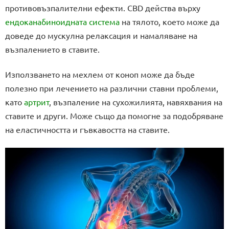
противовъзпалителни ефекти. CBD действа върху
ендоканабиноидната система
на тялото, което може да
доведе до мускулна релаксация и намаляване на
възпалението в ставите.
Използването на мехлем от коноп може да бъде
полезно при лечението на различни ставни проблеми,
като
артрит
, възпаление на сухожилията, навяхвания на
ставите и други. Може също да помогне за подобряване
на еластичността и гъвкавостта на ставите.