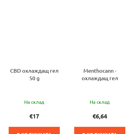
CBD охлаждащ гел
Menthocann -
50 g
охлаждащ гел
Средната
Средната
На склад
На склад
оценка
оценка
на
на
€17
€6,64
продукта
продукта
е
е