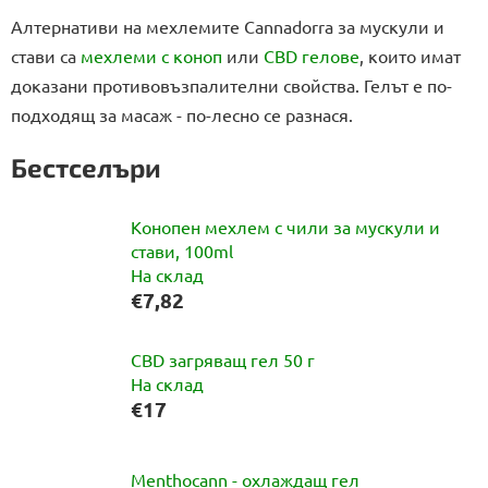
Алтернативи на мехлемите Cannadorra за мускули и
стави са
мехлеми с коноп
или
CBD гелове
, които имат
доказани противовъзпалителни свойства. Гелът е по-
подходящ за масаж - по-лесно се разнася.
Бестселъри
Конопен мехлем с чили за мускули и
стави, 100ml
На склад
€7,82
CBD загряващ гел 50 г
На склад
€17
Menthocann - охлаждащ гел