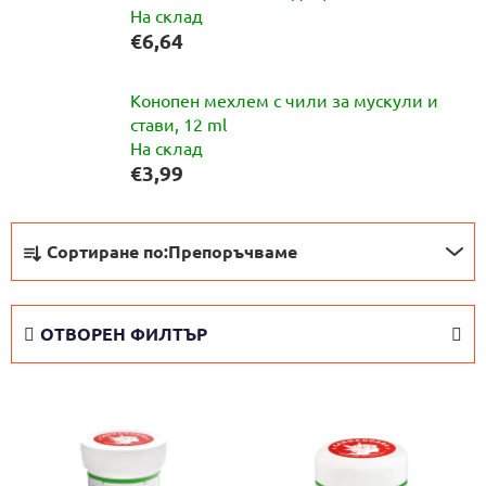
На склад
€6,64
Конопен мехлем с чили за мускули и
стави, 12 ml
На склад
€3,99
С
Сортиране по:
Препоръчваме
о
р
т
ОТВОРЕН ФИЛТЪР
и
р
С
а
п
н
и
е
с