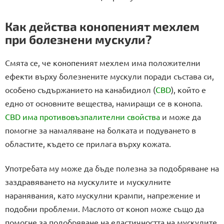
К
о
н
Как действа конопеният мехлем
т
при болезнени мускули?
р
о
Смята се, че конопеният мехлем има положителни
л
ефекти върху болезнените мускули поради състава си,
н
и
особено съдържанието на канабидиол (
CBD
), който е
е
едно от основните вещества, намиращи се в конопа.
л
CBD
има противовъзпалителни свойства
и може да
е
помогне за намаляване на болката и подуването в
м
областите, където се прилага върху кожата.
е
н
т
Употребата му може да бъде полезна за подобряване на
и
заздравяването на мускулите и мускулните
з
наранявания, като мускулни крампи, напрежение и
а
подобни проблеми. Маслото от коноп може също да
и
з
помогне за подобряване на еластичността на мускулите