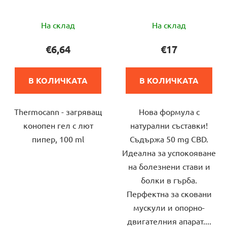
Средната
Средната
На склад
На склад
оценка
оценка
на
на
€6,64
€17
продукта
продукта
е
е
В КОЛИЧКАТА
В КОЛИЧКАТА
4,0
4,5
от
от
Thermocann - загряващ
Нова формула с
5
5
конопен гел с лют
натурални съставки!
звезди.
звезди.
пипер, 100 ml
Съдържа 50 mg CBD.
Идеална за успокояване
на болезнени стави и
болки в гърба.
Перфектна за сковани
мускули и опорно-
двигателния апарат....