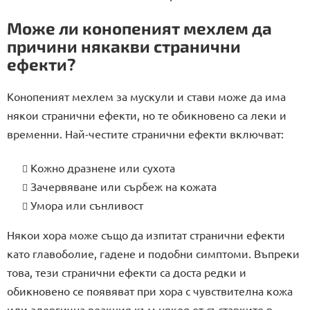
Може ли конопеният мехлем да
причини някакви странични
ефекти?
Конопеният мехлем за мускули и стави може да има
някои странични ефекти, но те обикновено са леки и
временни. Най-честите странични ефекти включват:
Кожно дразнене или сухота
Зачервяване или сърбеж на кожата
Умора или сънливост
Някои хора може също да изпитат странични ефекти
като главоболие, гадене и подобни симптоми. Въпреки
това, тези странични ефекти са доста редки и
обикновено се появяват при хора с чувствителна кожа
или алергична реакция към някоя от съставките в