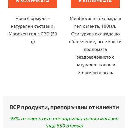
В КОЛИЧКАТА
В КОЛИЧКАТА
5,0
5,0
от
от
Нова формула –
Menthocann - охлаждащ
5
5
натурални съставки!
гел с мента, 100мл.
звезди.
звезди.
Масажен гел с CBD (50
Осигурява охлаждащо
g)
облекчение, освежава и
подпомага
заздравяването с
натурален коноп и
етерични масла.
BCP продукти, препоръчани от клиенти
98% от клиентите препоръчват нашия магазин
(над 850 отзива)