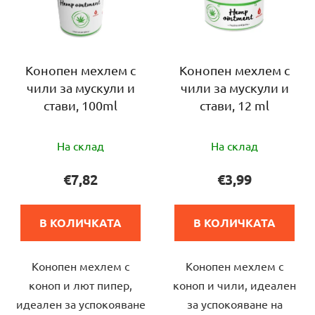
н
ъ
а
к
п
н
р
а
Конопен мехлем с
Конопен мехлем с
о
чили за мускули и
чили за мускули и
п
д
стави, 100ml
стави, 12 ml
р
у
о
к
Средната
Средната
д
т
На склад
На склад
оценка
оценка
у
и
на
на
€7,82
€3,99
к
продукта
продукта
т
е
е
и
В КОЛИЧКАТА
В КОЛИЧКАТА
5,0
4,5
т
от
от
е
Конопен мехлем с
Конопен мехлем с
5
5
коноп и лют пипер,
коноп и чили, идеален
звезди.
звезди.
идеален за успокояване
за успокояване на