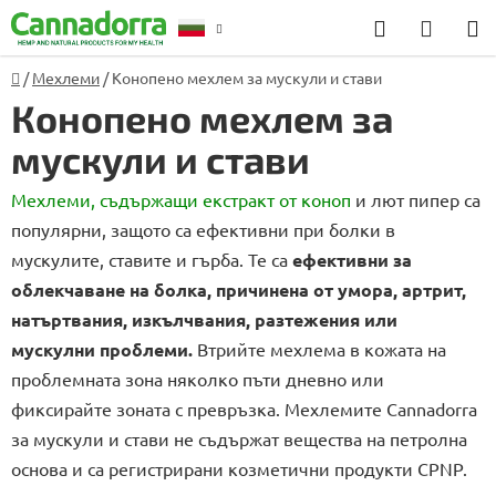
Преминаване
Търсене
КОЛИ
към
ЗА
съдържанието
Начало
/
Мехлеми
/
Конопено мехлем за мускули и стави
Консултация
ПАЗА
Конопено мехлем за
мускули и стави
Мехлеми, съдържащи екстракт от коноп
и лют пипер са
популярни, защото са ефективни при болки в
мускулите, ставите и гърба. Те са
ефективни за
облекчаване на болка, причинена от умора, артрит,
натъртвания, изкълчвания, разтежения или
мускулни проблеми.
Втрийте мехлема в кожата на
проблемната зона няколко пъти дневно или
фиксирайте зоната с превръзка. Мехлемите Cannadorra
за мускули и стави не съдържат вещества на петролна
основа и са регистрирани козметични продукти CPNP.