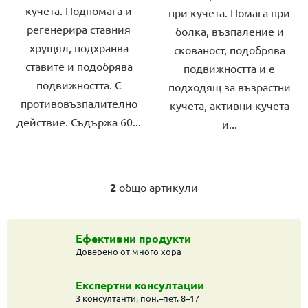
кучета. Подпомага и
при кучета. Помага при
регенерира ставния
болка, възпаление и
хрущял, подхранва
скованост, подобрява
ставите и подобрява
подвижността и е
подвижността. С
подходящ за възрастни
противовъзпалително
кучета, активни кучета
действие. Съдържа 60...
и...
2
общо артикули
К
о
н
т
Ефективни продукти
Доверено от много хора
р
о
л
Експертни консултации
н
3 консултанти, пон.–пет. 8–17