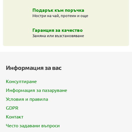
и
е
Подарък към поръчка
л
Мостри на чай, протеин и още
е
м
Гаранция за качество
е
Замяна или възстановяване
н
т
Ф
и
з
у
Информация за вас
а
т
и
е
з
Консултиране
р
б
Информация за пазаруване
р
Условия и правила
о
я
GDPR
в
Контакт
а
Често задавани въпроси
н