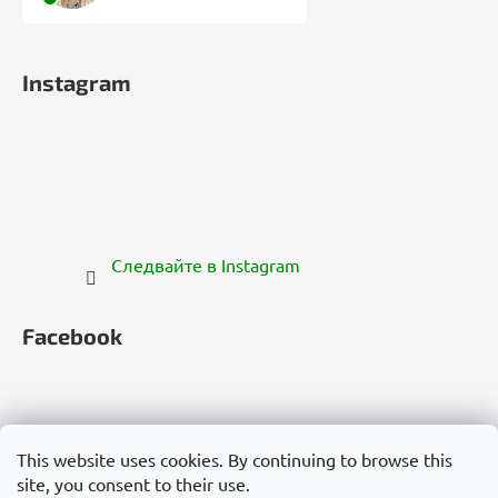
Instagram
Следвайте в Instagram
Facebook
This website uses cookies. By continuing to browse this
site, you consent to their use.
Česko
Slovensko
Magyarország
Deutschland
France
Italia