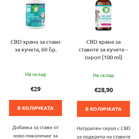
и
е
с
н
ъ
а
к
п
н
р
а
CBD храна за стави
CBD храна за
о
за кучета, 60 бр.
ставите за кучета –
п
д
сироп (100 ml)
р
у
о
к
Средната
Средната
д
На склад
т
На склад
оценка
оценка
у
и
на
на
€29
€28,90
к
продукта
продукта
т
е
е
и
В КОЛИЧКАТА
В КОЛИЧКАТА
5,0
5,0
т
от
от
е
Добавка за стави от
5
Натурален сироп с CBD
5
ново поколение за
звезди.
за подкрепа на ставите
звезди.