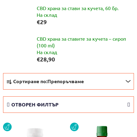
CBD храна за стави за кучета, 60 бр.
На склад
€29
CBD храна за ставите за кучета – сироп
(100 ml)
На склад
€28,90
С
Сортиране по:
Препоръчваме
о
р
т
ОТВОРЕН ФИЛТЪР
и
р
С
а
DOG
DOG
п
н