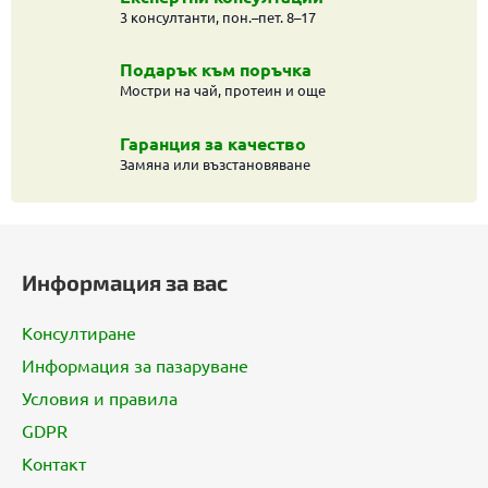
н
3 консултанти, пон.–пет. 8–17
и
е
Подарък към поръчка
л
Мостри на чай, протеин и още
е
м
Гаранция за качество
е
Замяна или възстановяване
н
т
Ф
и
з
у
Информация за вас
а
т
и
е
з
Консултиране
р
б
Информация за пазаруване
р
Условия и правила
о
я
GDPR
в
Контакт
а