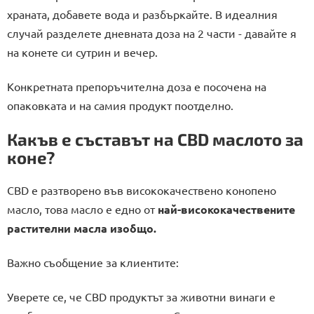
храната, добавете вода и разбъркайте. В идеалния
случай разделете дневната доза на 2 части - давайте я
на конете си сутрин и вечер.
Конкретната препоръчителна доза е посочена на
опаковката и на самия продукт поотделно.
Какъв е съставът на CBD маслото за
коне?
CBD е разтворено във висококачествено конопено
масло, това масло е едно от
най-висококачествените
растителни масла изобщо.
Важно съобщение за клиентите:
Уверете се, че CBD продуктът за животни винаги е