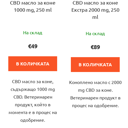
а
CBD масло за коне
CBD масло за коне
о
1000 mg, 250 ml
Екстра 2000 mg, 250
п
д
ml
р
у
о
к
Средната
Средната
д
На склад
т
На склад
оценка
оценка
у
и
на
на
€49
€89
к
продукта
продукта
т
е
е
и
В КОЛИЧКАТА
В КОЛИЧКАТА
5,0
5,0
т
от
от
е
CBD масло за коне,
5
Коноплено масло с 2000
5
съдържащо 1000 mg
звезди.
mg CBD за коне.
звезди.
CBD. Ветеринарен
Ветеринарен продукт в
продукт, който в
процес на одобрение.
момента е в процес на
одобрение.