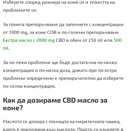
Изберете според размера на коня си и тежестта на
проблемите си.
За понита препоръчваме да започнете с концентрации
от 1000 mg, за коне COB и по-големи препоръчваме
Екстра масло с 2000 mg
CBD в обем от 250 ml или
500
ml
.
За по-леки проблеми ще бъде достатъчна по-ниска
концентрация и по-ниска доза, докато при по-остри
проблеми определено е препоръчително да изберете
по-силна концентрация.
Как да дозираме CBD масло за
коне?
Маслото се дозира с помощта на мерителната чашка,
която е приложена към маслото. Просто го изсипете в