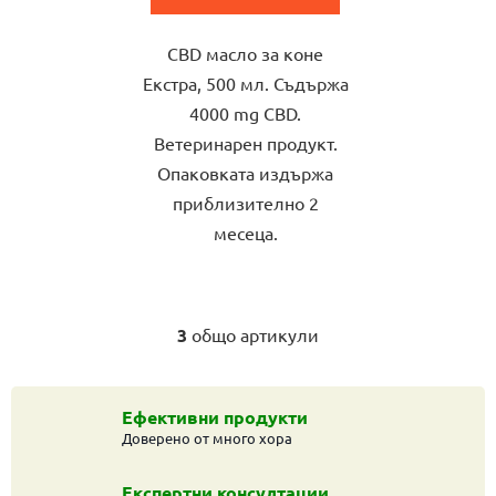
от
CBD масло за коне
5
Екстра, 500 мл. Съдържа
звезди.
4000 mg CBD.
Ветеринарен продукт.
Опаковката издържа
приблизително 2
месеца.
3
общо артикули
К
о
н
т
Ефективни продукти
Доверено от много хора
р
о
л
Експертни консултации