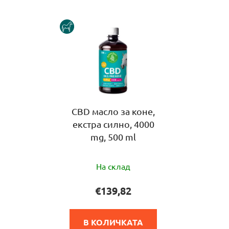
HORSE
CBD масло за коне,
екстра силно, 4000
mg, 500 ml
Средната
На склад
оценка
на
€139,82
продукта
е
В КОЛИЧКАТА
5,0