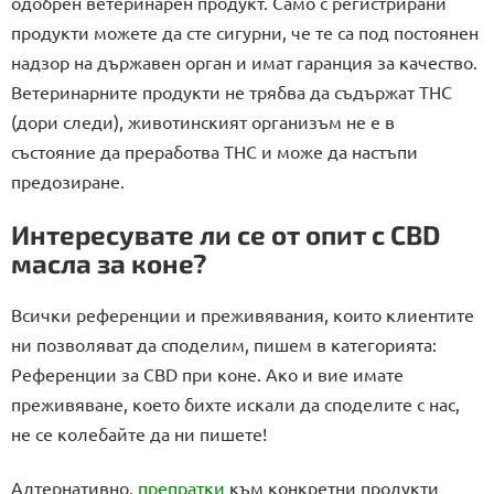
одобрен ветеринарен продукт. Само с регистрирани
продукти можете да сте сигурни, че те са под постоянен
надзор на държавен орган и имат гаранция за качество.
Ветеринарните продукти не трябва да съдържат THC
(дори следи), животинският организъм не е в
състояние да преработва THC и може да настъпи
предозиране.
Интересувате ли се от опит с CBD
масла за коне?
Всички референции и преживявания, които клиентите
ни позволяват да споделим, пишем в категорията:
Референции за CBD при коне. Ако и вие имате
преживяване, което бихте искали да споделите с нас,
не се колебайте да ни пишете!
Алтернативно,
препратки
към конкретни продукти