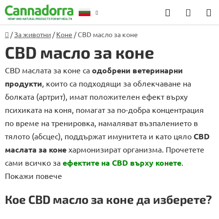
Преминаване
Търсене
КОЛИ
към
ЗА
съдържанието
Начало
/
За животни
/
Коне
/
CBD масло за коне
Консултация
ПАЗА
CBD масло за коне
CBD маслата за коне са
одобрени ветеринарни
продукти
, които са подходящи за облекчаване на
болката (артрит), имат положителен ефект върху
психиката на коня, помагат за по-добра концентрация
по време на тренировка, намаляват възпалението в
тялото (абсцес), поддържат имунитета и като цяло
CBD
маслата за коне
хармонизират организма. Прочетете
сами всичко за
ефектите на CBD върху конете
.
Покажи повече
Кое CBD масло за коне да изберете?