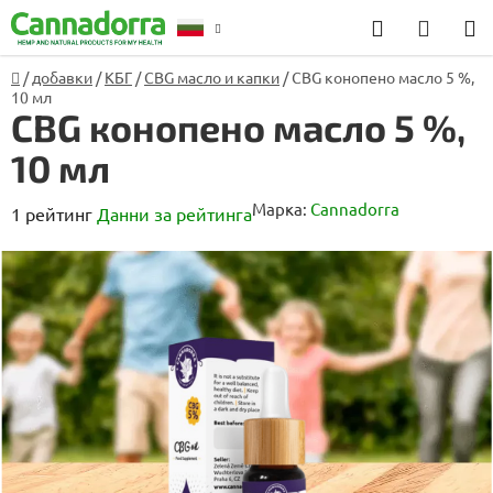
Преминаване
Търсене
КОЛИ
към
ЗА
съдържанието
Начало
/
добавки
/
КБГ
/
CBG масло и капки
/
CBG конопено масло 5 %,
Консултация
10 мл
ПАЗА
CBG конопено масло 5 %,
10 мл
Марка:
Cannadorra
Средната
1 рейтинг
Данни за рейтинга
оценка
на
продукта
е
5,0
от
5
звезди.