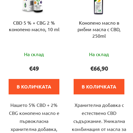
CBD 5 % + CBG 2 %
Конопено масло в
конопено масло, 10 ml
рибни масла с CBD,
250ml
Средната
Средната
На склад
На склад
оценка
оценка
на
на
€49
€66,90
продукта
продукта
е
е
В КОЛИЧКАТА
В КОЛИЧКАТА
5,0
5,0
от
от
Нашето 5% CBD + 2%
Хранителна добавка с
5
5
CBG конопено масло е
естествено CBD
звезди.
звезди.
първокласна
съдържание. Уникална
хранителна добавка,
комбинация от масла за