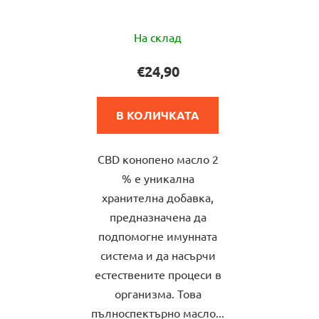
Средната
На склад
оценка
на
€24,90
продукта
е
В КОЛИЧКАТА
5,0
от
CBD конопено масло 2
5
% е уникална
звезди.
хранителна добавка,
предназначена да
подпомогне имунната
система и да насърчи
естествените процеси в
организма. Това
пълноспектърно масло...