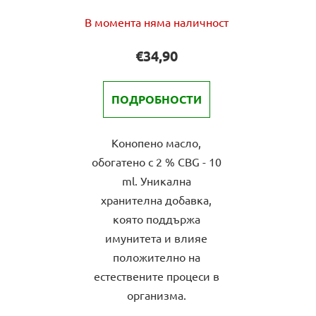
Средната
В момента няма наличност
оценка
на
€34,90
продукта
е
ПОДРОБНОСТИ
3,0
от
Конопено масло,
5
обогатено с 2 % CBG - 10
звезди.
ml. Уникална
хранителна добавка,
която поддържа
имунитета и влияе
положително на
естествените процеси в
организма.