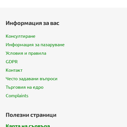
Ф
у
Информация за вас
т
е
Консултиране
р
Информация за пазаруване
Условия и правила
GDPR
Контакт
Често задавани въпроси
Търговия на едро
Complaints
Полезни страници
Карта на сървъра