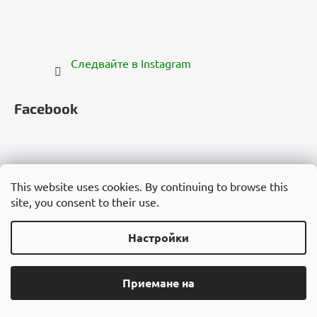
Следвайте в Instagram
Facebook
This website uses cookies. By continuing to browse this
site, you consent to their use.
Česko
Slovensko
Magyarország
Deutschland
France
Italia
Polska
Россия
España
România
България
Việt Nam
Настройки
Създадена от Shoptet
€39,90
ДОБАВИ В КОЛИЧКАТА
Приемане на
Авторско право 2026
Cannadorra.com
. Всички права
запазени.
Редактиране на настройките за бисквитки
Доставка до:
12.08.2026