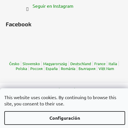
Seguir en Instagram
Facebook
Česko
Slovensko
Magyarország
Deutschland
France
Italia
Polska
Россия
España
România
България
Việt Nam
Creado por Shoptet
Copyright 2026
Cannadorra.com
. Todos los derechos
This website uses cookies. By continuing to browse this
reservados.
Editar la configuración de las cookies
site, you consent to their use.
Configuración