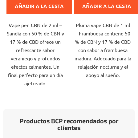
producto
producto
AÑADIR A LA CESTA
AÑADIR A LA CESTA
es
es
de
de
Vape pen CBN de 2 ml –
Pluma vape CBN de 1 ml
5,0
5,0
Sandía con 50 % de CBN y
– Frambuesa contiene 50
sobre
sobre
17 % de CBD ofrece un
% de CBN y 17 % de CBD
5
5
refrescante sabor
con sabor a frambuesa
estrellas.
estrellas.
veraniego y profundos
madura. Adecuado para la
efectos calmantes. Un
relajación nocturna y el
final perfecto para un día
apoyo al sueño.
ajetreado.
Productos BCP recomendados por
clientes