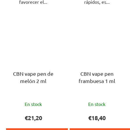
favorecer el...
rápidos, es...
CBN vape pen de
CBN vape pen
melón 2 ml
frambuesa 1 ml
La
La
En stock
En stock
valoración
valoración
media
media
€21,20
€18,40
del
del