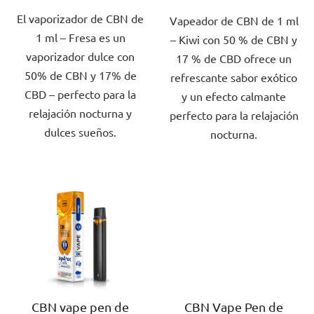
de
s
El vaporizador de CBN de
5,0
Vapeador de CBN de 1 ml
5,0
1 ml – Fresa es un
sobre
– Kiwi con 50 % de CBN y
sobre
vaporizador dulce con
5
17 % de CBD ofrece un
5
50% de CBN y 17% de
estrellas.
refrescante sabor exótico
estrellas.
CBD – perfecto para la
y un efecto calmante
relajación nocturna y
perfecto para la relajación
dulces sueños.
nocturna.
CBN vape pen de
CBN Vape Pen de