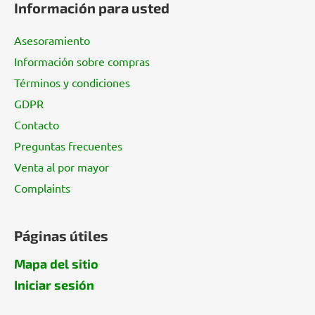
Información para usted
e
d
Asesoramiento
e
Información sobre compras
p
Términos y condiciones
á
g
GDPR
i
Contacto
n
Preguntas frecuentes
a
Venta al por mayor
Complaints
Páginas útiles
Mapa del sitio
Iniciar sesión