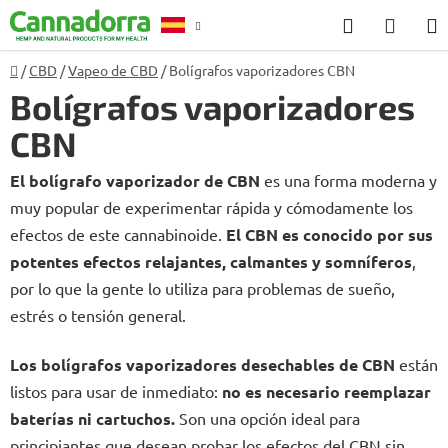
Ir
Buscar
CEST
al
en
DE
contenido
Inicio
/
CBD
/
Vapeo de CBD
/
Bolígrafos vaporizadores CBN
Asesoramiento
LA
Bolígrafos vaporizadores
COM
CBN
El bolígrafo vaporizador de CBN
es una forma moderna y
muy popular de experimentar rápida y cómodamente los
efectos de este cannabinoide.
El CBN es conocido por sus
potentes efectos relajantes, calmantes y somníferos
,
por lo que la gente lo utiliza para problemas de sueño,
estrés o tensión general.
Los bolígrafos vaporizadores desechables de CBN
están
listos para usar de inmediato:
no es necesario reemplazar
baterías ni cartuchos.
Son una opción ideal para
principiantes que desean probar los efectos del CBN sin