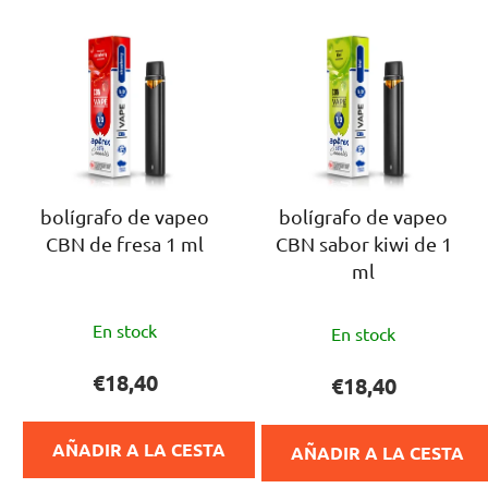
L
i
i
c
s
a
t
c
a
i
d
ó
e
n
p
bolígrafo de vapeo
bolígrafo de vapeo
d
CBN de fresa 1 ml
CBN sabor kiwi de 1
r
e
ml
o
p
d
r
La
La
u
En stock
o
En stock
valoración
valoración
c
d
media
media
€18,40
€18,40
t
u
del
del
o
c
producto
producto
s
t
AÑADIR A LA CESTA
AÑADIR A LA CESTA
es
es
o
de