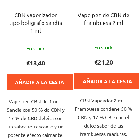
CBN vaporizador
Vape pen de CBN de
tipo bolígrafo sandía
frambuesa 2 ml
1 ml
La
La
En stock
En stock
valoración
valoración
media
media
€21,20
€18,40
del
del
producto
producto
AÑADIR A LA CESTA
AÑADIR A LA CESTA
es
es
de
de
CBN Vapeador 2 ml –
5,0
Vape pen CBN de 1 ml –
5,0
Frambuesa contiene 50 %
sobre
Sandía con 50 % de CBN y
sobre
CBN y 17 % CBD con el
5
17 % de CBD deleita con
5
dulce sabor de las
estrellas.
un sabor refrescante y un
estrellas.
frambuesas maduras.
potente efecto calmante.