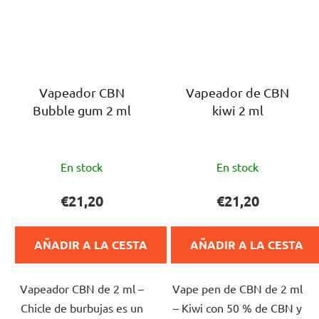
Vapeador CBN
Vapeador de CBN
Bubble gum 2 ml
kiwi 2 ml
La
La
En stock
En stock
valoración
valoración
media
media
€21,20
€21,20
del
del
producto
producto
AÑADIR A LA CESTA
AÑADIR A LA CESTA
es
es
de
de
Vapeador CBN de 2 ml –
Vape pen de CBN de 2 ml
5,0
5,0
Chicle de burbujas es un
– Kiwi con 50 % de CBN y
sobre
sobre