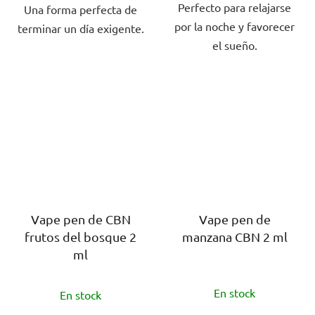
Perfecto para relajarse
Una forma perfecta de
por la noche y favorecer
terminar un día exigente.
el sueño.
Vape pen de CBN
Vape pen de
frutos del bosque 2
manzana CBN 2 ml
ml
La
La
En stock
En stock
valoración
valoración