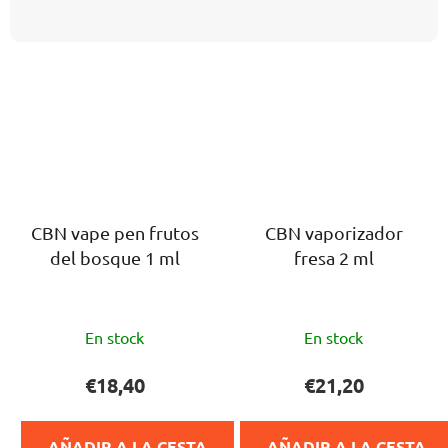
CBN vape pen frutos
CBN vaporizador
del bosque 1 ml
fresa 2 ml
La
La
En stock
En stock
valoración
valoración
media
media
€18,40
€21,20
del
del
producto
producto
AÑADIR A LA CESTA
AÑADIR A LA CESTA