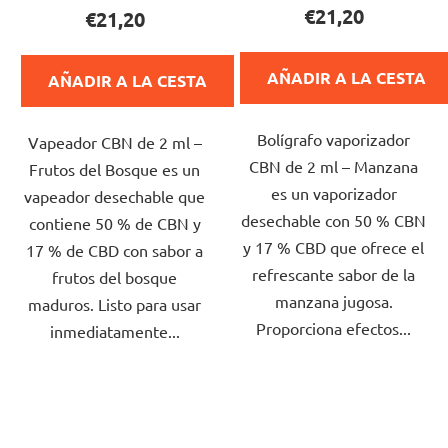
media
media
€21,20
€21,20
del
del
producto
producto
AÑADIR A LA CESTA
AÑADIR A LA CESTA
es
es
de
de
Bolígrafo vaporizador
5,0
Vapeador CBN de 2 ml –
5,0
CBN de 2 ml – Manzana
sobre
Frutos del Bosque es un
sobre
es un vaporizador
5
vapeador desechable que
5
desechable con 50 % CBN
estrellas.
contiene 50 % de CBN y
estrellas.
y 17 % CBD que ofrece el
17 % de CBD con sabor a
refrescante sabor de la
frutos del bosque
manzana jugosa.
maduros. Listo para usar
Proporciona efectos...
inmediatamente...