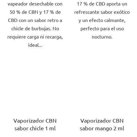
vapeador desechable con
17 % de CBD aporta un
5
5
50 % de CBN y 17 % de
refrescante sabor exótico
estrellas.
estrellas.
CBD con un sabor retro a
y un efecto calmante,
chicle de burbujas. No
perfecto para el uso
requiere carga ni recarga,
nocturno.
ideal...
Vaporizador CBN
Vaporizador CBN
sabor chicle 1 ml
sabor mango 2 ml