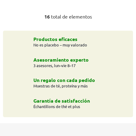
16
total de elementos
C
o
n
t
Productos eficaces
No es placebo – muy valorado
r
o
l
Asesoramiento experto
e
3 asesores, lun–vie 8–17
s
d
Un regalo con cada pedido
e
Muestras de té, proteína y más
l
i
Garantía de satisfacción
s
Échantillons de thé et plus
t
a
P
d
o
i