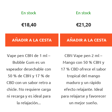
La
La
En stock
En stock
valoración
valoración
media
media
€18,40
€21,20
del
del
producto
producto
AÑADIR A LA CESTA
AÑADIR A LA CESTA
es
es
de
de
Vape pen CBN de 1 ml –
CBN Vape pen 2 ml –
5,0
5,0
Bubble Gum es un
Mango con 50 % CBN y
sobre
sobre
vapeador desechable con
17 % CBD ofrece el sabor
5
5
50 % de CBN y 17 % de
tropical del mango
estrellas.
estrellas.
CBD con un sabor retro a
maduro y un rápido
chicle. No requiere carga
efecto relajante. Ideal
ni recarga y es ideal para
para relajarse y favorecer
la relajación...
un mejor sueño.