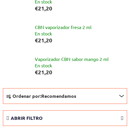
En stock
€21,20
CBN vaporizador fresa 2 ml
En stock
€21,20
Vaporizador CBN sabor mango 2 ml
En stock
€21,20
C
Ordenar por:
Recomendamos
l
a
s
ABRIR FILTRO
i
f