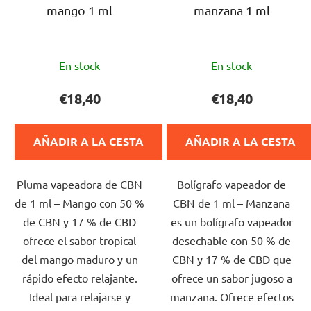
mango 1 ml
manzana 1 ml
La
La
En stock
En stock
valoración
valoración
media
media
€18,40
€18,40
del
del
producto
producto
AÑADIR A LA CESTA
AÑADIR A LA CESTA
es
es
de
de
Pluma vapeadora de CBN
Bolígrafo vapeador de
5,0
5,0
de 1 ml – Mango con 50 %
CBN de 1 ml – Manzana
sobre
sobre
de CBN y 17 % de CBD
es un bolígrafo vapeador
5
5
ofrece el sabor tropical
desechable con 50 % de
estrellas.
estrellas.
del mango maduro y un
CBN y 17 % de CBD que
rápido efecto relajante.
ofrece un sabor jugoso a
Ideal para relajarse y
manzana. Ofrece efectos