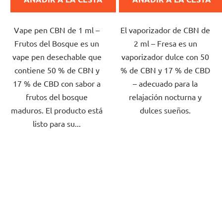
es
es
de
de
Vape pen CBN de 1 ml –
El vaporizador de CBN de
5,0
5,0
Frutos del Bosque es un
2 ml – Fresa es un
sobre
sobre
vape pen desechable que
vaporizador dulce con 50
5
5
contiene 50 % de CBN y
% de CBN y 17 % de CBD
estrellas.
estrellas.
17 % de CBD con sabor a
– adecuado para la
frutos del bosque
relajación nocturna y
maduros. El producto está
dulces sueños.
listo para su...