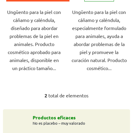
o
de
de
s
Ungüento para la piel con
Ungüento para la piel con
5,0
4,0
cáñamo y caléndula,
cáñamo y caléndula,
sobre
sobre
diseñado para abordar
especialmente formulado
5
5
problemas de la piel en
para animales, ayuda a
estrellas.
estrellas.
animales. Producto
abordar problemas de la
cosmético aprobado para
piel y promueve la
animales, disponible en
curación natural. Producto
un práctico tamaño...
cosmético...
2
total de elementos
C
o
n
t
Productos eficaces
No es placebo – muy valorado
r
o