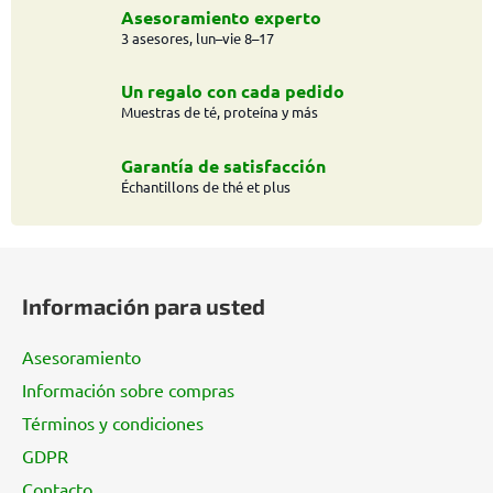
l
Asesoramiento experto
e
3 asesores, lun–vie 8–17
s
d
Un regalo con cada pedido
e
Muestras de té, proteína y más
l
i
Garantía de satisfacción
s
Échantillons de thé et plus
t
a
P
d
o
i
Información para usted
e
d
Asesoramiento
e
Información sobre compras
p
Términos y condiciones
á
g
GDPR
i
Contacto