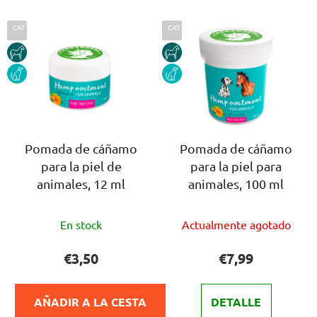
f
L
i
CAT
CAT
i
c
HORSE
HORSE
s
a
DOG
DOG
t
c
a
i
d
ó
e
n
p
Pomada de cáñamo
Pomada de cáñamo
d
para la piel de
para la piel para
r
e
animales, 12 ml
animales, 100 ml
o
p
d
r
La
La
u
o
En stock
Actualmente agotado
valoración
valoración
c
d
media
media
€3,50
€7,99
t
u
del
del
o
c
producto
producto
s
t
AÑADIR A LA CESTA
DETALLE
es
es