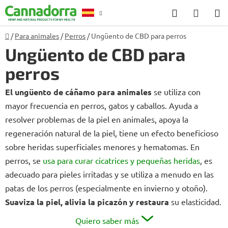
Ir
Buscar
CESTA
al
en
DE
contenido
Inicio
/
Para animales
/
Perros
/
Ungüento de CBD para perros
Asesoramiento
LA
Ungüento de CBD para
COMP
perros
El ungüento de cáñamo para animales
se utiliza con
mayor frecuencia en perros, gatos y caballos. Ayuda a
resolver problemas de la piel en animales, apoya la
regeneración natural de la piel, tiene un efecto beneficioso
sobre heridas superficiales menores y hematomas. En
perros, se
usa para curar cicatrices y pequeñas heridas
, es
adecuado para pieles irritadas y se utiliza a menudo en las
patas de los perros (especialmente en invierno y otoño).
Suaviza la piel, alivia la picazón y restaura
su elasticidad.
Quiero saber más