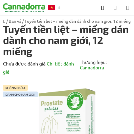
Chuyển
Tìm
GIỎ
qua
kiếm
HÀNG
phần
Trang
/
Bản vá
/
Tuyến tiền liệt – miếng dán dành cho nam giới, 12 miếng
nội
chủ
Tư vấn
Đá
Tuyến tiền liệt – miếng dán
dung
dành cho nam giới, 12
miếng
Thương hiệu:
Đánh
Chưa được đánh giá
Chi tiết đánh
Cannadorra
giá
giá
trung
bình
PHÒNG NGỪA
DÀNH CHO NAM GIỚI
của
sản
phẩm
là
0,0