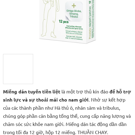
trên
5
sao.
Miếng dán tuyến tiền liệt
là một trợ thủ kín đáo
để hỗ trợ
sinh lực và sự thoải mái cho nam giới
. Nhờ sự kết hợp
của các thành phần như Hà thủ ô, nhân sâm và tribulus,
chúng góp phần cân bằng tổng thể, cung cấp năng lượng và
chăm sóc sức khỏe nam giới. Miếng dán tác động dần dần
trong tối đa 12 giờ, hộp 12 miếng. THUẦN CHAY.