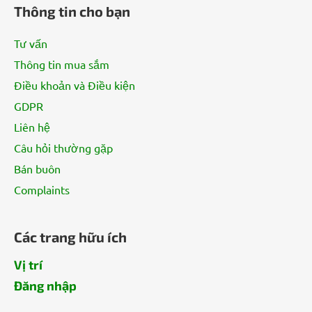
h
Thông tin cho bạn
â
n
Tư vấn
t
Thông tin mua sắm
r
Điều khoản và Điều kiện
a
n
GDPR
g
Liên hệ
Câu hỏi thường gặp
Bán buôn
Complaints
Các trang hữu ích
Vị trí
Đăng nhập